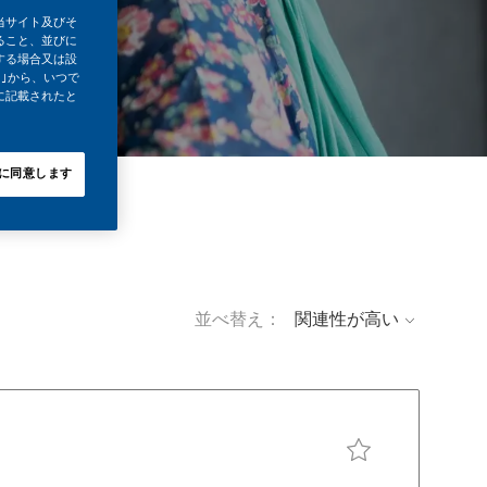
当サイト及びそ
ること、並びに
する場合又は設
｣から、いつで
に記載されたと
に同意します
並べ替え：
求人を保存 Tax Mana