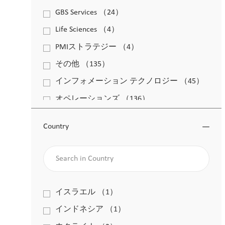
求人
GBS Services
（
24
）
求人
Life Sciences
（
4
）
求人
PMIストラテジー
（
4
）
求人
その他
（
135
）
求人
インフォメーション テクノロジー
（
45
）
求人
オペレーションズ
（
136
）
求人
グローバル コミュニケーションズ
（
2
）
求人
Country
ジェネラルマネージメント
（
3
）
求人
Search in Country
ピープル&カルチャー
（
30
）
求人
ファイナンス
（
22
）
求人
ワークプレイス エクスペリエンス
（
2
）
Country
イスラエル
（
1
）
求人
求人
法務＆コンプライアンス
（
8
）
インドネシア
（
1
）
求人
求人