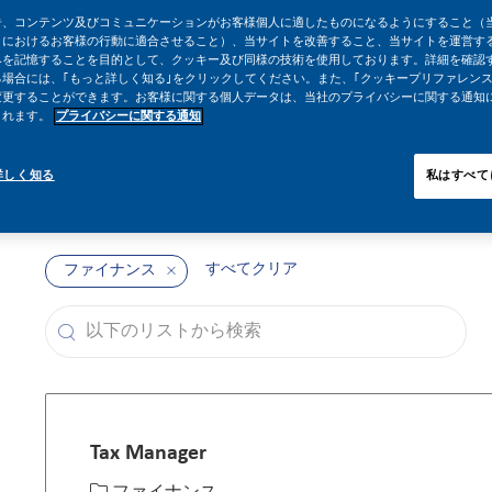
告、コンテンツ及びコミュニケーションがお客様個人に適したものになるようにすること（
トにおけるお客様の行動に適合させること）、当サイトを改善すること、当サイトを運営す
みを記憶することを目的として、クッキー及び同様の技術を使用しております。詳細を確認
場合には、｢もっと詳しく知る｣をクリックしてください。また、｢クッキープリファレンス
変更することができます。お客様に関する個人データは、当社のプライバシーに関する通知
されます。
プライバシーに関する通知
詳しく知る
私はすべて
すべてクリア
ファイナンス
以下のリストから検索
the results are updated
Tax Manager