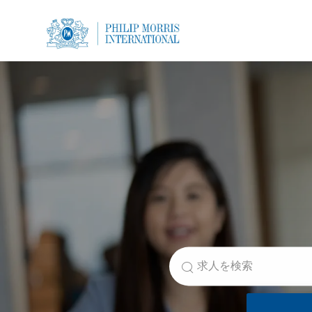
-
-
役職を検索