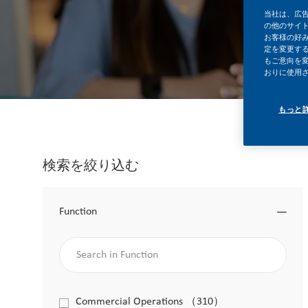
当社は、広
の他のサイ
お客様の好
定を変更する
もご意向を
おりに使用
もっと
検索を絞り込む
Function
Search in Function
Function
Commercial Operations
（
310
）