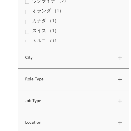
ウクライナ
（
2
）
求人
オランダ
（
1
）
求人
カナダ
（
1
）
求人
スイス
（
1
）
求人
トルコ
（
1
）
求人
フィリピン
（
1
）
求人
City
ポーランド
（
4
）
求人
中国
（
1
）
求人
Role Type
台湾
（
1
）
求人
日本
（
1
）
求人
Job Type
米国 (コネチカット)
（
3
）
求人
米国 (フロリダ)
（
2
）
求人
Unspecified
（
1
）
Location
求人