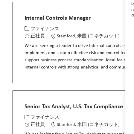
b
r
a
Internal Controls Manager
カテゴリー
場所
求人
ファイナンス
正社員
Stamford, 米国 (コネチカット)
3
We are seeking a leader to drive internal controls excel
implement, and sustain effective risk and control fram
support business process standardisation. Ideal for exp
internal controls with strong analytical and communicatio
Senior Tax Analyst, U.S. Tax Compliance​
カテゴリー
場所
求人
ファイナンス
正社員
Stamford, 米国 (コネチカット)
3