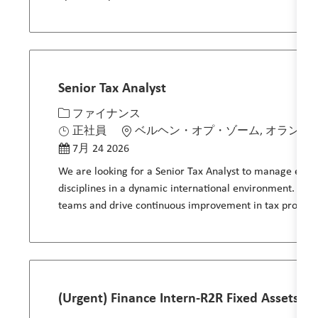
Senior Tax Analyst
カテゴリー
場所
ファイナンス
投稿日
正社員
ベルヘン・オプ・ゾーム, オランダ
7月 24 2026
We are looking for a Senior Tax Analyst to manage end-to
disciplines in a dynamic international environment. Join 
teams and drive continuous improvement in tax process
(Urgent) Finance Intern-R2R Fixed Assets &