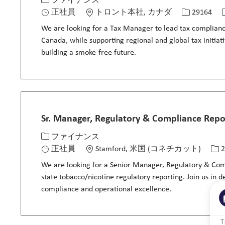
カテゴリー
場所
求人ID
ファイナンス
正社員
トロント本社, カナダ
29164
We are looking for a Tax Manager to lead tax compliance,
Canada, while supporting regional and global tax initiati
building a smoke-free future.
Sr. Manager, Regulatory & Compliance Repo
カテゴリー
場所
求人
ファイナンス
正社員
Stamford, 米国 (コネチカット)
2
We are looking for a Senior Manager, Regulatory & Comp
state tobacco/nicotine regulatory reporting. Join us in 
compliance and operational excellence.
T