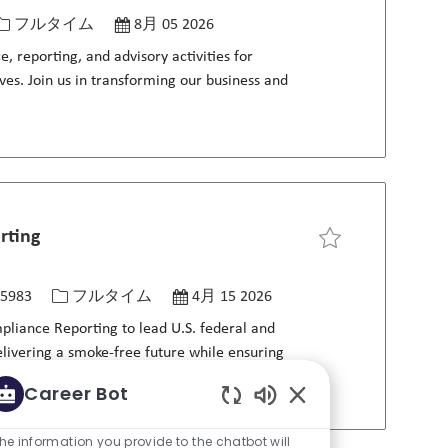
役職
投稿日
フルタイム
8月 05 2026
 reporting, and advisory activities for
ves. Join us in transforming our business and
rting
求人を保存 Sr. Manager
ID
役職
投稿日
5983
フルタイム
4月 15 2026
liance Reporting to lead U.S. federal and
delivering a smoke-free future while ensuring
Career Bot
Enabled Chatbot So
he information you provide to the chatbot will