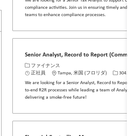
We are looking for a Senior Tax Analyst to support U.S. f
compliance activities. Join us in ensuring timely and acc
teams to enhance compliance processes.
Senior Analyst, Record to Report (Commerci
カテゴリー
場所
求人ID
ファイナンス
正社員
Tampa, 米国 (フロリダ)
30413
We are looking for a Senior Analyst, Record to Report to
to-end R2R processes while leading a team of Analysts. 
delivering a smoke-free future!