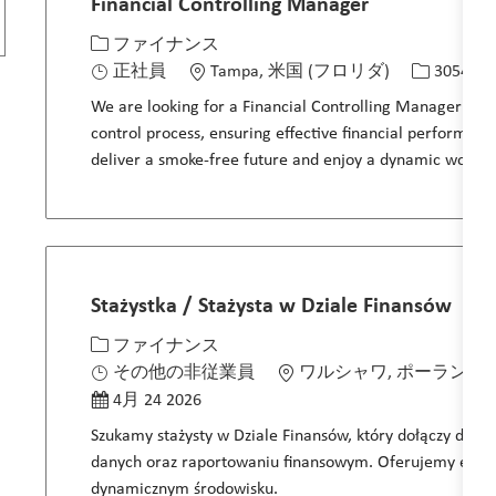
Financial Controlling Manager
カテゴリー
場所
求人ID
ファイナンス
正社員
Tampa, 米国 (フロリダ)
30549
We are looking for a Financial Controlling Manager to 
control process, ensuring effective financial performance
deliver a smoke-free future and enjoy a dynamic work e
Stażystka / Stażysta w Dziale Finansów
カテゴリー
場所
ファイナンス
投稿日
その他の非従業員
ワルシャワ, ポーランド
4月 24 2026
Szukamy stażysty w Dziale Finansów, który dołączy do na
danych oraz raportowaniu finansowym. Oferujemy elast
dynamicznym środowisku.