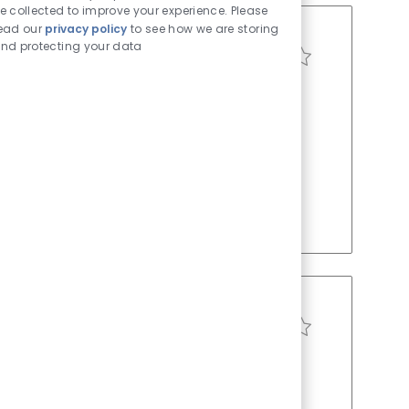
e collected to improve your experience. Please
ead our
privacy policy
to see how we are storing
nd protecting your data
求人を保存 Internal C
ID
役職
投稿日
0879
フルタイム
7月 16 2026
lence, partnering with stakeholders to design,
eworks. Oversee process risk assessment and
erienced professionals in risk management or
n skills.
求人を保存 Senior Tax 
ID
役職
投稿日
0483
フルタイム
7月 08 2026