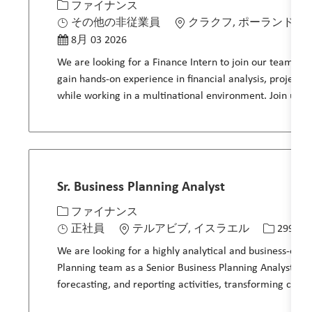
カテゴリー
場所
ファイナンス
投稿日
その他の非従業員
クラクフ, ポーランド
8月 03 2026
We are looking for a Finance Intern to join our team at P
gain hands-on experience in financial analysis, project
while working in a multinational environment. Join us a
Sr. Business Planning Analyst
カテゴリー
場所
求人ID
ファイナンス
正社員
テルアビブ, イスラエル
29992
We are looking for a highly analytical and business-orien
Planning team as a Senior Business Planning Analyst. You 
forecasting, and reporting activities, transforming compl