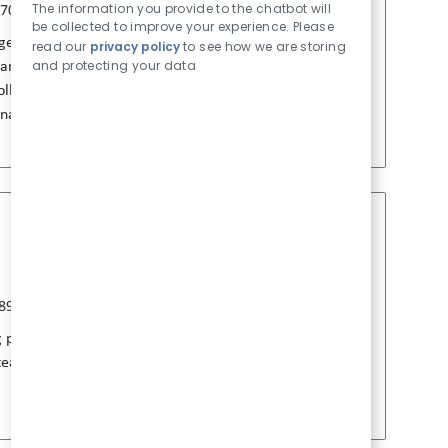
The information you provide to the chatbot will
7080
フルタイム
5月 12 2026
be collected to improve your experience. Please
gence and drive strategic decision-making
read our
privacy policy
to see how we are storing
and protecting your data
analysis, competitive intelligence, and data-
ollaborate cross-functionally and shape the
national.
求人を保存 PMO Lea
D
役職
投稿日
891
フルタイム
7月 29 2026
 project plans, schedules, budgets, and
, teams, and project managers on Waterfall