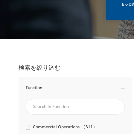
もっと
検索を絞り込む
Function
Search in Function
Function
Commercial Operations
（
311
）
求人