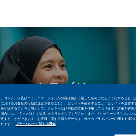
Skip to main content
Skip to main content
カテゴリー
告、コンテンツ及びコミュニケーションがお客様個人に適したものになるようにすること（
トにおけるお客様の行動に適合させること）、当サイトを改善すること、当サイトを運営す
場所を入力してください
みを記憶することを目的として、クッキー及び同様の技術を使用しております。詳細を確認
場合には、｢もっと詳しく知る｣をクリックしてください。また、｢クッキープリファレンス
変更することができます。お客様に関する個人データは、当社のプライバシーに関する通知
されます。
プライバシーに関する通知