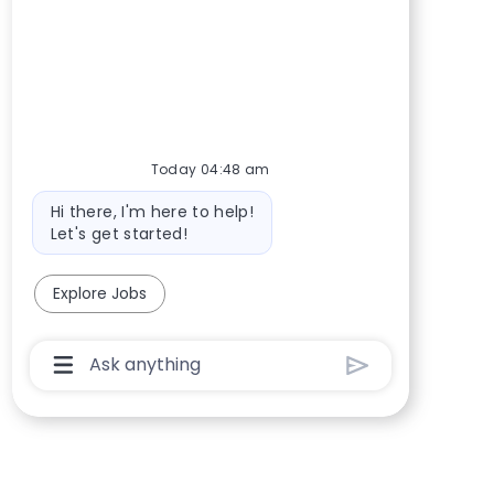
Today 04:48 am
Bot message
Hi there, I'm here to help!
Let's get started!
Explore Jobs
Chatbot User Input Box With Send Button