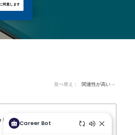
に同意します
並べ替え：
 (U.S.)
Career Bot
求人を保存 Manager, Co
Enabled Chatbo
ID
役職
投稿日