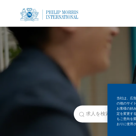
-
-
当社は、広
の他のサイ
役職を検索
お客様の好
定を変更する
もご意向を
おりに使用