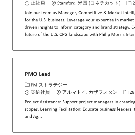
正社員
Stamford, 米国 (コネチカット)
2
Join our team as Manager, Competitive & Market Intelli
for the U.S. business. Leverage your expertise in market 
driven insights to inform category and brand strategy. C
future of the U.S. CPG landscape with Philip Morris Inter
PMO Lead
カテゴリー
場所
求人I
PMIストラテジー
契約社員
アルマトイ, カザフスタン
28
Project Assistance: Support project managers in creating
scopes. Learning Facilitation: Educate business leaders
and Ag...