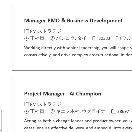
Manager PMO & Business Development
カテゴリー
場所
求人ID
役職
PMIストラテジー
正社員
バンコク, タイ
30333
フル
Working directly with senior leadership, you will shape s
constructively, and drive complex cross-functional initiat
Project Manager - AI Champion
カテゴリー
場所
求人ID
PMIストラテジー
正社員
キエフ本社, ウクライナ
28697
Acting as both a change leader and product owner, you w
cases, ensure effective delivery, and embed AI into every