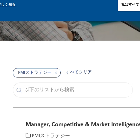
詳しく知る
私はすべて
すべてクリア
PMIストラテジー
以下のリストから検索
the results are updated
Manager, Competitive & Market Intelligence
カテゴリー
場所
求人
PMIストラテジー