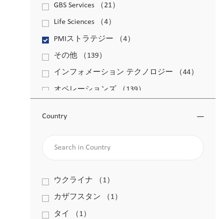
GBS Services
（
21
）
求人
Life Sciences
（
4
）
求人
PMIストラテジー
（
4
）
求人
その他
（
139
）
求人
インフォメーション テクノロジー
（
44
）
求人
オペレーションズ
（
139
）
求人
グローバル コミュニケーションズ
（
2
）
求人
Country
ジェネラルマネージメント
（
3
）
求人
Search in Country
ピープル&カルチャー
（
30
）
求人
ファイナンス
（
22
）
求人
ワークプレイス エクスペリエンス
（
2
）
Country
ウクライナ
（
1
）
求人
求人
法務＆コンプライアンス
（
8
）
カザフスタン
（
1
）
求人
求人
タイ
（
1
）