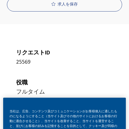
求人を保存
リクエストID
25569
役職
フルタイム
当社は、広告、コンテンツ及びコミュニケーションがお客様個人に適したも
投稿日
のになるようにすること（当サイト及びその他のサイトにおけるお客様の行
04/15/2026
動に適合させること）、当サイトを改善すること、当サイトを運営するこ
と、並びにお客様の好みを記憶することを目的として、クッキー及び同様の