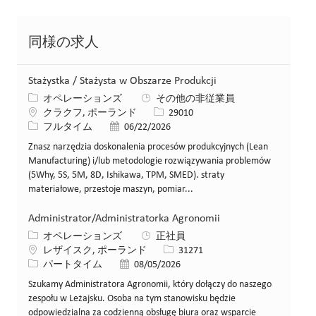
同様の求人
Stażystka / Stażysta w Obszarze Produkcji
カテゴリー
オペレーションズ
その他の非従業員
場所
求人ID
クラクフ, ポーランド
29010
役職
投稿日
フルタイム
06/22/2026
Znasz narzędzia doskonalenia procesów produkcyjnych (Lean
Manufacturing) i/lub metodologie rozwiązywania problemów
(5Why, 5S, 5M, 8D, Ishikawa, TPM, SMED). straty
materiałowe, przestoje maszyn, pomiar...
Administrator/Administratorka Agronomii
カテゴリー
オペレーションズ
正社員
場所
求人ID
レザイスク, ポーランド
31271
役職
投稿日
パートタイム
08/05/2026
Szukamy Administratora Agronomii, który dołączy do naszego
zespołu w Leżajsku. Osoba na tym stanowisku będzie
odpowiedzialna za codzienną obsługę biura oraz wsparcie