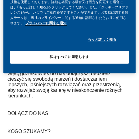
技術を使用しております。詳細を確認する場合又は設定を変更する場合に
は、｢もっと詳しく知る｣をクリックしてください。また、｢クッキープリファ
レンス｣から、いつでもご意向を変更することができます。お客様に関する個
人データは、当社のプライバシーに関する通知に記載されたとおりに使用さ
れます。
プライバシーに関する通知
TWÓRZ Z NAMI HISTORIĘ!
W PMI zdecydowaliśmy się zrobić coś niesamowitego.
もっと詳しく知る
Całkowicie zmieniamy naszą działalność i budujemy
naszą przyszłość na jednym jasnym celu – budowanie
przyszłości bez dymu papierosowego.
私はすべてに同意します
Ogromna zmiana wiąże się z ogromną szansą. Tak
więc, gdziekolwiek do nas dołączysz, będziesz
cieszyć się swobodą marzeń i dostarczaniem
lepszych, jaśniejszych rozwiązań oraz przestrzenią,
aby rozwijać swoją karierę w nieskończenie różnych
kierunkach.
DOŁĄCZ DO NAS!
KOGO SZUKAMY?