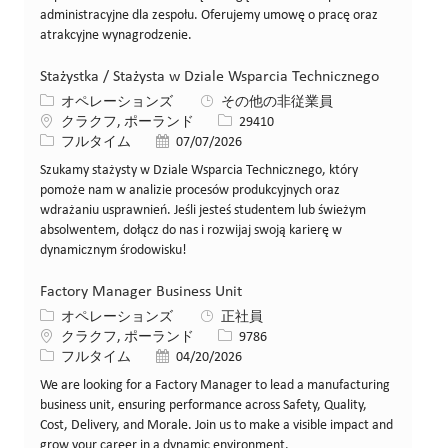
administracyjne dla zespołu. Oferujemy umowę o pracę oraz
atrakcyjne wynagrodzenie.
Stażystka / Stażysta w Dziale Wsparcia Technicznego
カテゴリー
オペレーションズ
その他の非従業員
場所
求人ID
クラクフ, ポーランド
29410
役職
投稿日
フルタイム
07/07/2026
Szukamy stażysty w Dziale Wsparcia Technicznego, który
pomoże nam w analizie procesów produkcyjnych oraz
wdrażaniu usprawnień. Jeśli jesteś studentem lub świeżym
absolwentem, dołącz do nas i rozwijaj swoją karierę w
dynamicznym środowisku!
Factory Manager Business Unit
カテゴリー
オペレーションズ
正社員
場所
求人ID
クラクフ, ポーランド
9786
役職
投稿日
フルタイム
04/20/2026
We are looking for a Factory Manager to lead a manufacturing
business unit, ensuring performance across Safety, Quality,
Cost, Delivery, and Morale. Join us to make a visible impact and
grow your career in a dynamic environment.