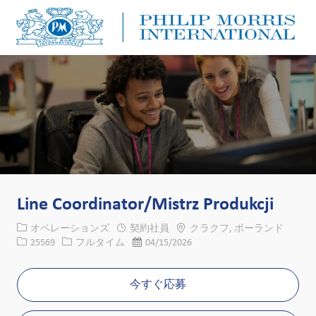
Skip to main content
Skip to main content
-
-
Line Coordinator/Mistrz Produkcji
カテゴリー
場所
オペレーションズ
契約社員
クラクフ, ポーランド
求人ID
役職
投稿日
25569
フルタイム
04/15/2026
今すぐ応募