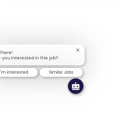
Close chatbot notification
 There!
 you interested in this job?
I'm interested
Similar Jobs