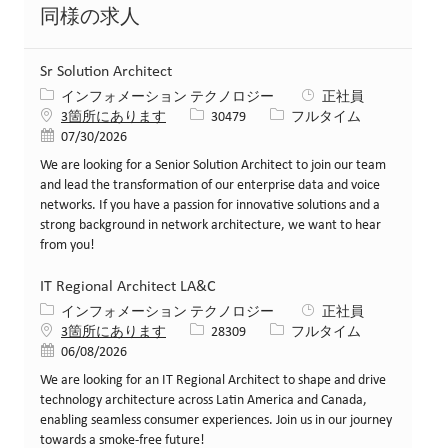
同様の求人
Sr Solution Architect
カテゴリー
インフォメーション テクノロジー
正社員
求人ID
役職
3箇所にあります
30479
フルタイム
投稿日
07/30/2026
We are looking for a Senior Solution Architect to join our team
and lead the transformation of our enterprise data and voice
networks. If you have a passion for innovative solutions and a
strong background in network architecture, we want to hear
from you!
IT Regional Architect LA&C
カテゴリー
インフォメーション テクノロジー
正社員
求人ID
役職
3箇所にあります
28309
フルタイム
投稿日
06/08/2026
We are looking for an IT Regional Architect to shape and drive
technology architecture across Latin America and Canada,
enabling seamless consumer experiences. Join us in our journey
towards a smoke-free future!