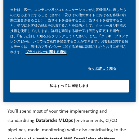
当社は、広告、コンテンツ及びコミュニケーションがお客様個人に適したも
のになるようにすること（当サイト及びその他のサイトにおけるお客様の行
動に適合させること）、当サイトを改善すること、当サイトを運営するこ
と、並びにお客様の好みを記憶することを目的として、クッキー及び同様の
技術を使用しております。詳細を確認する場合又は設定を変更する場合に
About the role
は、｢もっと詳しく知る｣をクリックしてください。また、｢クッキープリファ
レンス｣から、いつでもご意向を変更することができます。お客様に関する個
人データは、当社のプライバシーに関する通知に記載されたとおりに使用さ
れます。
プライバシーに関する通知
You will join a team responsible for
building and scaling the
もっと詳しく知る
ML platform
used by
300+ data scientists and ML engineers
across 60+ teams
. Your work will directly impact how
私はすべてに同意します
machine learning models are deployed to production —
reliably, securely, and at scale.
You’ll spend most of your time implementing and
standardising
Databricks MLOps
(environments, CI/CD
pipelines, model monitoring) while also contributing to the