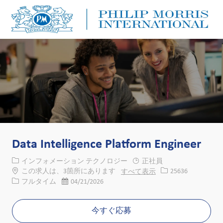
Skip to main content
Skip to main content
-
-
Data Intelligence Platform Engineer
カテゴリー
インフォメーション テクノロジー
正社員
求人ID
この求人は、3箇所にあります
すべて表示
25636
役職
投稿日
フルタイム
04/21/2026
今すぐ応募