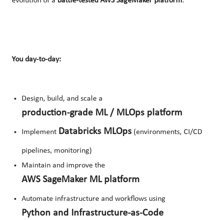
evolution of a
battle‑tested AWS SageMaker platform
.
You day-to-day:
Design, build, and scale a
production-grade ML / MLOps platform
Databricks MLOps
Implement
(environments, CI/CD
pipelines, monitoring)
Maintain and improve the
AWS SageMaker ML platform
Automate infrastructure and workflows using
Python and Infrastructure‑as‑Code