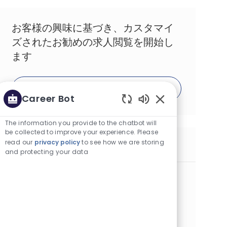
お客様の興味に基づき、カスタマイ
ズされたお勧めの求人閲覧を開始し
ます
はじめる
Career Bot
Enabled Chatbot 
The information you provide to the chatbot will
be collected to improve your experience. Please
read our
privacy policy
to see how we are storing
同様の求人
and protecting your data
Manager Scientific Engagement
カテゴリー
その他
正社員
場所
求人ID
ブラチスラバ, スロバキア
7597
役職
投稿日
フルタイム
04/10/2025
Last but not least this position will support the ongoing