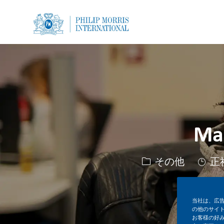
-
-
Man
カテゴリー
その他
正
当社は、広
の他のサイ
お客様の好