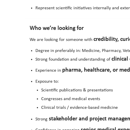
Represent scientific initiatives internally and exte
Who we’re looking for
credibility, cur
We are looking for someone with
Degree in preferably in: Medicine, Pharmacy, Vet
clinica
Strong foundation and understanding of
pharma, healthcare, or med
Experience in
Exposure to:
Scientific publications & presentations
Congresses and medical events
Clinical trials / evidence-based medicine
stakeholder and project managem
Strong
senior medical expe