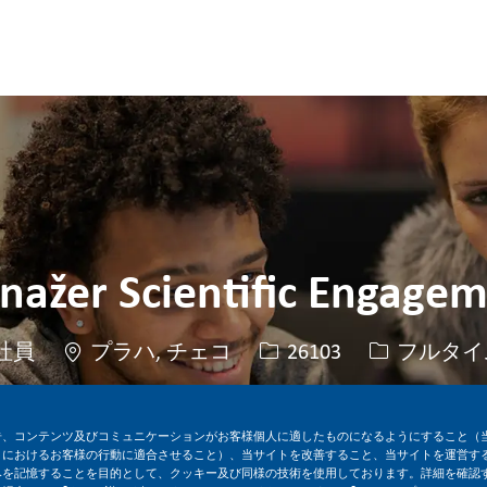
Skip to main content
Skip to main content
ažer Scientific Engage
場所
求人ID
役職
社員
プラハ, チェコ
26103
フルタイ
今すぐ応募
求人を保存
告、コンテンツ及びコミュニケーションがお客様個人に適したものになるようにすること（
トにおけるお客様の行動に適合させること）、当サイトを改善すること、当サイトを運営す
みを記憶することを目的として、クッキー及び同様の技術を使用しております。詳細を確認