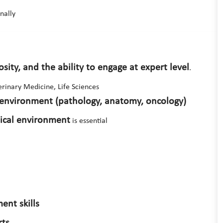
rnally
iosity, and the ability to engage at expert level
.
erinary Medicine, Life Sciences
l environment (pathology, anatomy, oncology)
ical environment
is essential
ent skills
rts