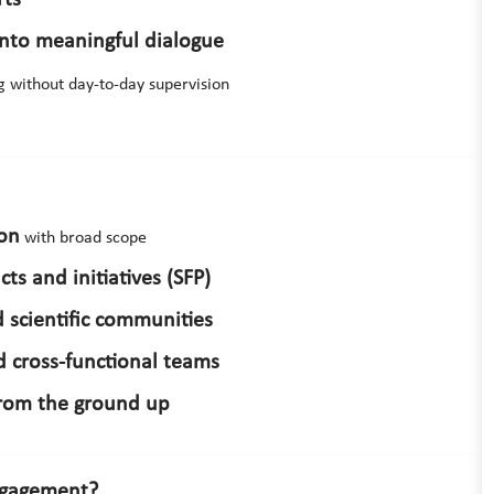
 into meaningful dialogue
g without day-to-day supervision
ion
with broad scope
ts and initiatives (SFP)
 scientific communities
d cross-functional teams
rom the ground up
engagement?