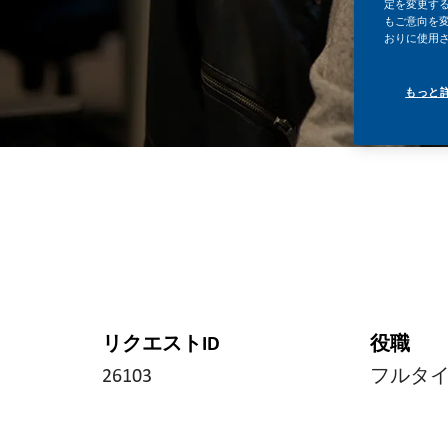
定を変更する
もご意向を
おりに使用
もっと
リクエストID
役職
26103
フルタ