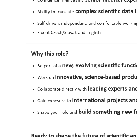
Confidence in engaging
complex scientific data
Ability to translate
Self-driven, independent, and comfortable workin
Fluent Czech/Slovak and English
Why this role?
new, evolving scientific funct
Be part of a
innovative, science-based produc
Work on
leading experts and
Collaborate directly with
international projects an
Gain exposure to
build something new f
Shape your role and
Ready to shape the future of scientific 