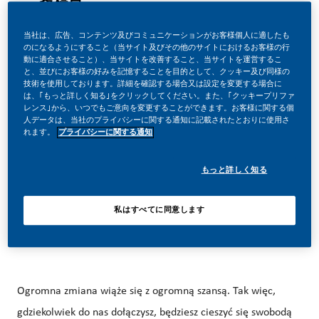
投稿日
04/24/2026
当社は、広告、コンテンツ及びコミュニケーションがお客様個人に適したも
のになるようにすること（当サイト及びその他のサイトにおけるお客様の行
動に適合させること）、当サイトを改善すること、当サイトを運営するこ
と、並びにお客様の好みを記憶することを目的として、クッキー及び同様の
技術を使用しております。詳細を確認する場合又は設定を変更する場合に
は、｢もっと詳しく知る｣をクリックしてください。また、｢クッキープリファ
レンス｣から、いつでもご意向を変更することができます。お客様に関する個
TWÓRZ Z NAMI HISTORIĘ!
人データは、当社のプライバシーに関する通知に記載されたとおりに使用さ
れます。
プライバシーに関する通知
W PMI zdecydowaliśmy się zrobić coś niesamowitego.
もっと詳しく知る
Całkowicie zmieniamy naszą działalność i budujemy naszą
私はすべてに同意します
przyszłość na jednym jasnym celu – budowanie przyszłości
bez dymu tytoniowego.
Ogromna zmiana wiąże się z ogromną szansą. Tak więc,
gdziekolwiek do nas dołączysz, będziesz cieszyć się swobodą