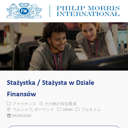
Skip to main content
Skip to main content
-
-
Stażystka / Stażysta w Dziale
Finansów
カテゴリー
ファイナンス
その他の非従業員
場所
求人ID
役職
ワルシャワ, ポーランド
26540
フルタイム
投稿日
04/24/2026