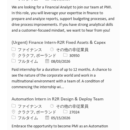
We are looking for a Financial Analyst to join our team at PMI.
In this role, you will leverage your expertise in finance to
prepare and analyze reports, support budgeting processes, and
drive process improvements. If you have strong analytical skills
and a customer-focused mindset, we want to hear from you!
(Urgent) Finance Intern-R2R Fixed Assets & Capex
カテゴリー
ファイナンス
その他の非従業員
場所
求人ID
クラクフ, ポーランド
30950
役職
投稿日
フルタイム
08/03/2026
Paid internship for a duration of up to 12 months. A chance to
see the nature of the corporate world and work in a
multinational environment with a team of. A condition of
commencing the internship wi...
Automation Intern in R2R Design & Deploy Team
カテゴリー
ファイナンス
その他の非従業員
場所
求人ID
クラクフ, ポーランド
27024
役職
投稿日
フルタイム
05/15/2026
Embrace the opportunity to become PMI as an Automation