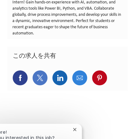
Intern! Gain hands-on experience with AI, automation, and
analytics tools like Power BI, Python, and VBA. Collaborate
globally, drive process improvements, and develop your skills in
a dynamic, innovative environment. Perfect for students or
recent graduates eager to shape the future of business
automation.
この求人を共有
Facebookでシェア
X(旧Twitter)でシェア
LinkedInでシェア
メールでシェア
Pinterest
Close chatbot notification
ere!
ou interested in this job?