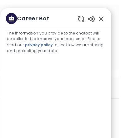
お客様の興味に基づき、カスタマイ
Career Bot
Enabled Chatbot
ズされたお勧めの求人閲覧を開始し
The information you provide to the chatbot will
ます
be collected to improve your experience. Please
read our
privacy policy
to see how we are storing
and protecting your data
はじめる
同様の求人
Technik Procesu
カテゴリー
オペレーションズ
正社員
場所
求人ID
クラクフ, ポーランド
30224
役職
投稿日
フルタイム
07/07/2026
Szukamy do zespołu Technika Procesu, który będzie