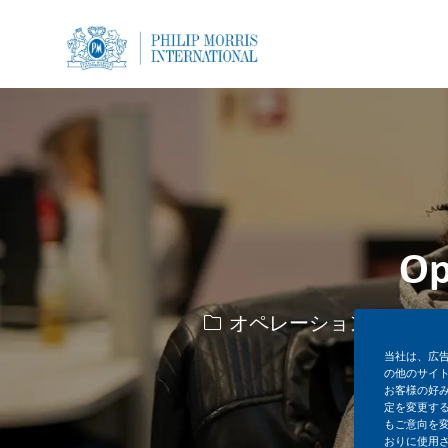
-
-
Op
カテゴリー
オペレーションズ
当社は、広
の他のサイ
お客様の好
定を変更する
もご意向を
おりに使用