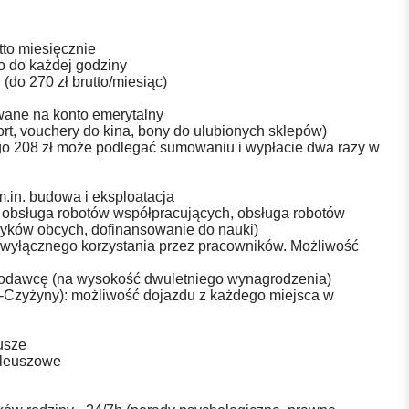
tto miesięcznie
to do każdej godziny
 (do 270 zł brutto/miesiąc)
wane na konto emerytalny
port, vouchery do kina, bony do ulubionych sklepów)
zego 208 zł może podlegać sumowaniu i wypłacie dwa razy w
.in. budowa i eksploatacja
 obsługa robotów współpracujących, obsługa robotów
zyków obcych, dofinansowanie do nauki)
 wyłącznego korzystania przez pracowników. Możliwość
acodawcę (na wysokość dwuletniego wynagrodzenia)
-Czyżyny): możliwość dojazdu z każdego miejsca w
eusze
bileuszowe