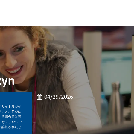
zyn
職
投稿日
フルタイム
04/29/2026
当サイト及びそ
ること、並びに
する場合又は設
｣から、いつで
に記載されたと