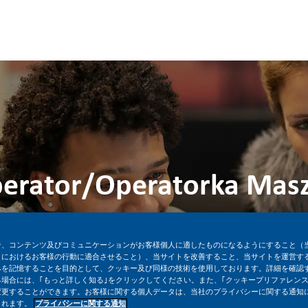
Skip to main content
Skip to main content
erator/Operatorka Mas
場所
求人ID
役
正社員
クラクフ, ポーランド
26781
告、コンテンツ及びコミュニケーションがお客様個人に適したものになるようにすること（
トにおけるお客様の行動に適合させること）、当サイトを改善すること、当サイトを運営す
みを記憶することを目的として、クッキー及び同様の技術を使用しております。詳細を確認
今すぐ応募
求人を保存
場合には、｢もっと詳しく知る｣をクリックしてください。また、｢クッキープリファレンス
変更することができます。お客様に関する個人データは、当社のプライバシーに関する通知
されます。
プライバシーに関する通知