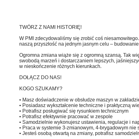
TWÓRZ Z NAMI HISTORIĘ!
W PMI zdecydowaliśmy się zrobić coś niesamowitego.
naszą przyszłość na jednym jasnym celu – budowanie
Ogromna zmiana wiąże się z ogromną szansą. Tak więc
swobodą marzeń i dostarczaniem lepszych, jaśniejszyc
w nieskończenie różnych kierunkach.
DOŁĄCZ DO NAS!
KOGO SZUKAMY?
• Masz doświadczenie w obsłudze maszyn w zakładzi
• Posiadasz wykształcenie techniczne i praktyczną w
• Potrafisz posługiwać się rysunkiem technicznym
• Potrafisz efektywnie pracować w zespole
• Samodzielnie wykonujesz ustawienia, regulacje i n
• Praca w systemie 3-zmianowym, 4-brygadowym nie s
• Jesteś osobą otwartą na zmiany, potrafisz samodzie