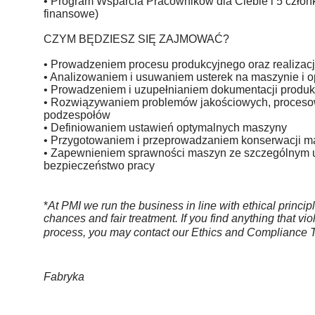
• Program Wsparcia Pracowników dla Ciebie i 5 człon
finansowe)
CZYM BĘDZIESZ SIĘ ZAJMOWAĆ?
• Prowadzeniem procesu produkcyjnego oraz realizac
• Analizowaniem i usuwaniem usterek na maszynie i 
• Prowadzeniem i uzupełnianiem dokumentacji produk
• Rozwiązywaniem problemów jakościowych, procesow
podzespołów
• Definiowaniem ustawień optymalnych maszyny
• Przygotowaniem i przeprowadzaniem konserwacji m
• Zapewnieniem sprawności maszyn ze szczególnym
bezpieczeństwo pracy
*
At PMI we run the business in line with ethical princ
chances and fair treatment. If you find anything that viol
process, you may contact our Ethics and Compliance
Fabryka