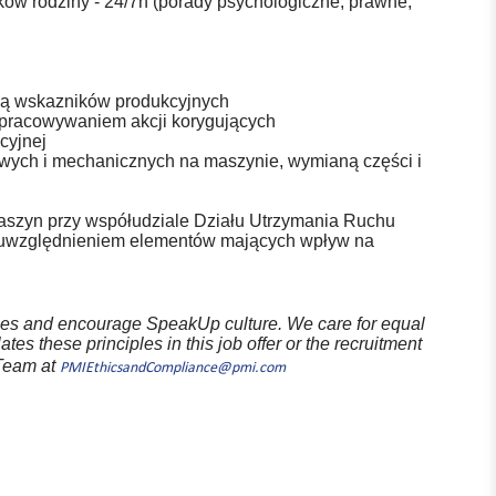
ków rodziny - 24/7h (porady psychologiczne, prawne,
ją wskazników produkcyjnych
opracowywaniem akcji korygujących
cyjnej
ych i mechanicznych na maszynie, wymianą części i
aszyn przy współudziale Działu Utrzymania Ruchu
 uwzględnieniem elementów mających wpływ na
iples and encourage SpeakUp culture. We care for equal
ates these principles in this job offer or the recruitment
 Team at
PMIEthicsandCompliance@pmi.com