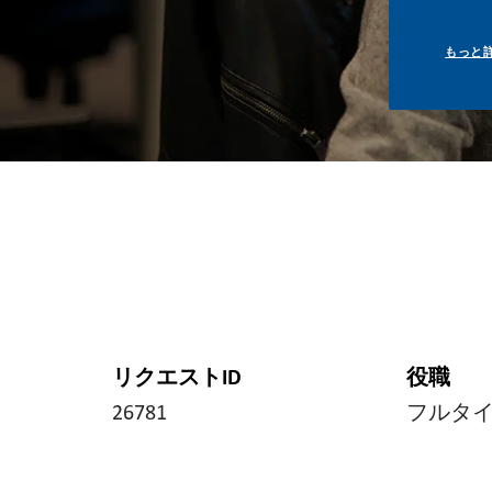
もっと
リクエストID
役職
26781
フルタ