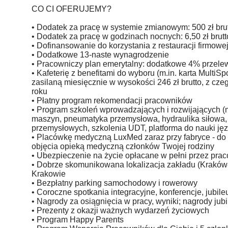
CO CI OFERUJEMY?
• Dodatek za pracę w systemie zmianowym: 500 zł bru
• Dodatek za pracę w godzinach nocnych: 6,50 zł brut
• Dofinansowanie do korzystania z restauracji firmowej
• Dodatkowe 13-naste wynagrodzenie
• Pracowniczy plan emerytalny: dodatkowe 4% przele
• Kafeterię z benefitami do wyboru (m.in. karta MultiS
zasilaną miesięcznie w wysokości 246 zł brutto, z c
roku
• Płatny program rekomendacji pracowników
• Program szkoleń wprowadzających i rozwijających (m
maszyn, pneumatyka przemysłowa, hydraulika siłowa,
przemysłowych, szkolenia UDT, platforma do nauki ję
• Placówkę medyczną LuxMed zaraz przy fabryce - do
objęcia opieką medyczną członków Twojej rodziny
• Ubezpieczenie na życie opłacane w pełni przez pr
• Dobrze skomunikowana lokalizacja zakładu (Kraków
Krakowie
• Bezpłatny parking samochodowy i rowerowy
• Coroczne spotkania integracyjne, konferencje, jubil
• Nagrody za osiągnięcia w pracy, wyniki; nagrody ju
• Prezenty z okazji ważnych wydarzeń życiowych
• Program Happy Parents