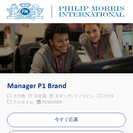
Skip to main content
Skip to main content
-
-
Manager P1 Brand
カテゴリー
場所
求人ID
その他
正社員
タギッグ, フィリピン
27775
役職
投稿日
フルタイム
05/24/2026
今すぐ応募