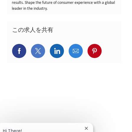
results. Shape the future of consumer experience with a global
leader in the industry.
この求人を共有
Facebookでシェア
X(旧Twitter)でシェア
LinkedInでシェア
メールでシェア
Pinterest
Close chatbot notific
Hi There!