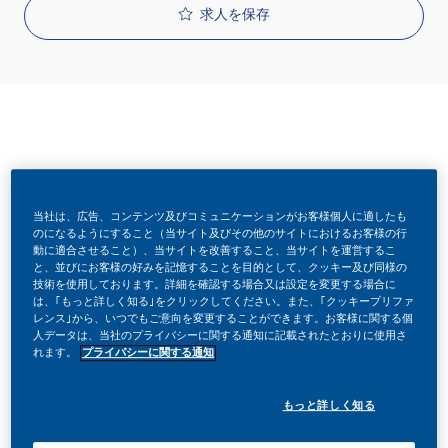
求人を保存
リクエストID
27775
当社は、広告、コンテンツ及びコミュニケーションがお客様個人に適したも
のになるようにすること（当サイト及びその他のサイトにおけるお客様の行
動に適合させること）、当サイトを改善すること、当サイトを運営するこ
と、並びにお客様の好みを記憶することを目的として、クッキー及び同様の
役職
技術を使用しております。詳細を確認する場合又は設定を変更する場合に
は、｢もっと詳しく知る｣をクリックしてください。また、｢クッキープリファ
フルタイム
レンス｣から、いつでもご意向を変更することができます。お客様に関する個
人データは、当社のプライバシーに関する通知に記載されたとおりに使用さ
れます。
プライバシーに関する通知
投稿日
もっと詳しく知る
05/24/2026