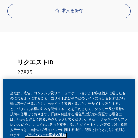
求人を保存
リクエストID
27825
当社は、広告、コンテンツ及びコミュニケーションがお客様個人に適したも
役職
のになるようにすること（当サイト及びその他のサイトにおけるお客様の行
フルタイム
動に適合させること）、当サイトを改善すること、当サイトを運営するこ
と、並びにお客様の好みを記憶することを目的として、クッキー及び同様の
技術を使用しております。詳細を確認する場合又は設定を変更する場合に
は、｢もっと詳しく知る｣をクリックしてください。また、｢クッキープリファ
レンス｣から、いつでもご意向を変更することができます。お客様に関する個
投稿日
人データは、当社のプライバシーに関する通知に記載されたとおりに使用さ
れます。
プライバシーに関する通知
06/01/2026