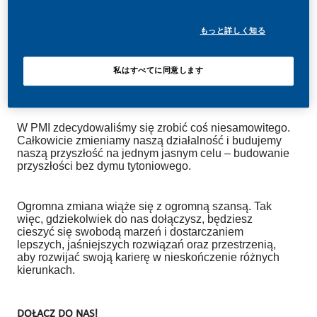
もっと詳しく知る
私はすべてに同意します
TWÓRZ Z NAMI HISTORIĘ!
W PMI zdecydowaliśmy się zrobić coś niesamowitego.
Całkowicie zmieniamy naszą działalność i budujemy
naszą przyszłość na jednym jasnym celu – budowanie
przyszłości bez dymu tytoniowego.
Ogromna zmiana wiąże się z ogromną szansą. Tak
więc, gdziekolwiek do nas dołączysz, będziesz
cieszyć się swobodą marzeń i dostarczaniem
lepszych, jaśniejszych rozwiązań oraz przestrzenią,
aby rozwijać swoją karierę w nieskończenie różnych
kierunkach.
DOŁĄCZ DO NAS!