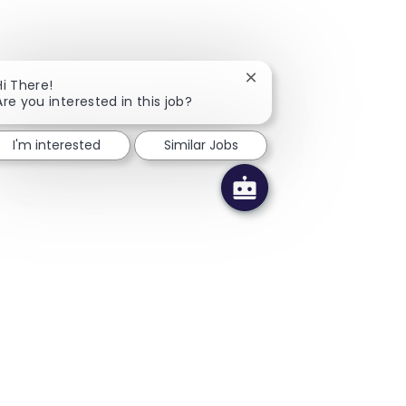
Close chatbot notificati
Hi There!
Are you interested in this job?
I'm interested
Similar Jobs