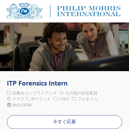
Skip to main content
Skip to main content
-
-
ITP Forensics Intern
カテゴリー
法務＆コンプライアンス
その他の非従業員
場所
求人ID
役職
クラクフ, ポーランド
27825
フルタイム
投稿日
06/01/2026
今すぐ応募