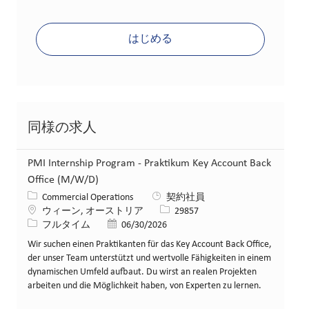
はじめる
同様の求人
PMI Internship Program - Praktikum Key Account Back
Office (M/W/D)
カテゴリー
Commercial Operations
契約社員
場所
求人ID
ウィーン, オーストリア
29857
役職
投稿日
フルタイム
06/30/2026
Wir suchen einen Praktikanten für das Key Account Back Office,
der unser Team unterstützt und wertvolle Fähigkeiten in einem
dynamischen Umfeld aufbaut. Du wirst an realen Projekten
arbeiten und die Möglichkeit haben, von Experten zu lernen.