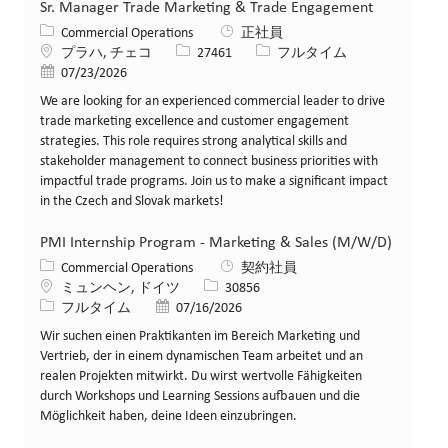
Sr. Manager Trade Marketing & Trade Engagement
カテゴリー
Commercial Operations
正社員
場所
求人ID
役職
プラハ, チェコ
27461
フルタイム
投稿日
07/23/2026
We are looking for an experienced commercial leader to drive
trade marketing excellence and customer engagement
strategies. This role requires strong analytical skills and
stakeholder management to connect business priorities with
impactful trade programs. Join us to make a significant impact
in the Czech and Slovak markets!
PMI Internship Program - Marketing & Sales (M/W/D)
カテゴリー
Commercial Operations
契約社員
場所
求人ID
ミュンヘン, ドイツ
30856
役職
投稿日
フルタイム
07/16/2026
Wir suchen einen Praktikanten im Bereich Marketing und
Vertrieb, der in einem dynamischen Team arbeitet und an
realen Projekten mitwirkt. Du wirst wertvolle Fähigkeiten
durch Workshops und Learning Sessions aufbauen und die
Möglichkeit haben, deine Ideen einzubringen.