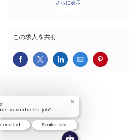
さらに表示
この求人を共有
Facebookでシェア
X(旧Twitter)でシェア
LinkedInでシェア
メールでシェア
Pinterest
Close chatbot notification
e!
 interested in this job?
interested
Similar Jobs