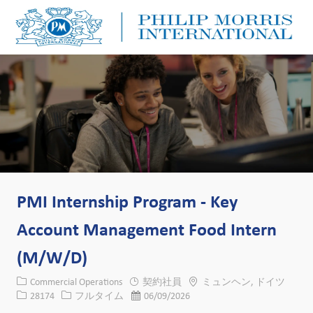
Skip to main content
Skip to main content
-
-
PMI Internship Program - Key
Account Management Food Intern
(M/W/D)
カテゴリー
場所
Commercial Operations
契約社員
ミュンヘン, ドイツ
求人ID
役職
投稿日
28174
フルタイム
06/09/2026