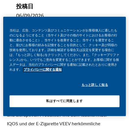
投稿日
06/09/2026
当社は、広告、コンテンツ及びコミュニケーションがお客様個人に適したも
のになるようにすること（当サイト及びその他のサイトにおけるお客様の行
動に適合させること）、当サイトを改善すること、当サイトを運営するこ
と、並びにお客様の好みを記憶することを目的として、クッキー及び同様の
技術を使用しております。詳細を確認する場合又は設定を変更する場合に
Intern – Key Account Management
は、｢もっと詳しく知る｣をクリックしてください。また、｢クッキープリファ
レンス｣から、いつでもご意向を変更することができます。お客様に関する個
– START AB SOFORT FÜR MINDESTENS 6 MONATE
人データは、当社のプライバシーに関する通知に記載されたとおりに使用さ
れます。
プライバシーに関する通知
IM GROSSRAUM MÜNCHEN –
もっと詳しく知る
Unsere Vision? Eine rauchfreie Zukunft! Dafür
durchlaufen wir die größte Transformation unserer
私はすべてに同意します
Firmengeschichte. Unser Ziel ist es, mit innovativen
und disruptiven Produkten wie dem Tabakerhitzer
IQOS und der E-Zigarette VEEV herkömmliche