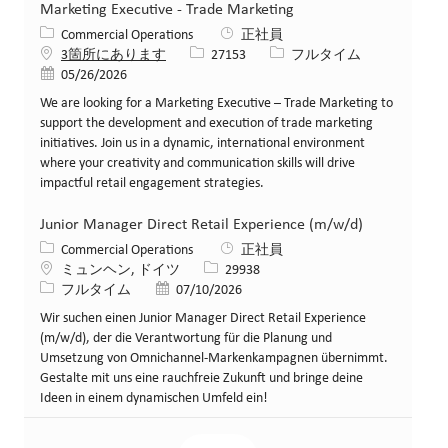
Marketing Executive - Trade Marketing
カテゴリー
Commercial Operations
正社員
求人ID
役職
3箇所にあります
27153
フルタイム
投稿日
05/26/2026
We are looking for a Marketing Executive – Trade Marketing to
support the development and execution of trade marketing
initiatives. Join us in a dynamic, international environment
where your creativity and communication skills will drive
impactful retail engagement strategies.
Junior Manager Direct Retail Experience (m/w/d)
カテゴリー
Commercial Operations
正社員
場所
求人ID
ミュンヘン, ドイツ
29938
役職
投稿日
フルタイム
07/10/2026
Wir suchen einen Junior Manager Direct Retail Experience
(m/w/d), der die Verantwortung für die Planung und
Umsetzung von Omnichannel-Markenkampagnen übernimmt.
Gestalte mit uns eine rauchfreie Zukunft und bringe deine
Ideen in einem dynamischen Umfeld ein!