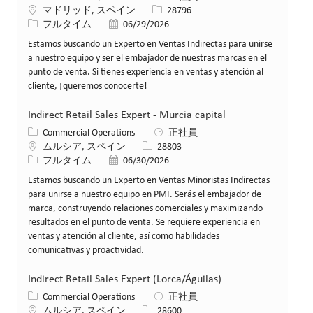
場所
求人ID
マドリッド, スペイン
28796
役職
投稿日
フルタイム
06/29/2026
Estamos buscando un Experto en Ventas Indirectas para unirse
a nuestro equipo y ser el embajador de nuestras marcas en el
punto de venta. Si tienes experiencia en ventas y atención al
cliente, ¡queremos conocerte!
Indirect Retail Sales Expert - Murcia capital
カテゴリー
Commercial Operations
正社員
場所
求人ID
ムルシア, スペイン
28803
役職
投稿日
フルタイム
06/30/2026
Estamos buscando un Experto en Ventas Minoristas Indirectas
para unirse a nuestro equipo en PMI. Serás el embajador de
marca, construyendo relaciones comerciales y maximizando
resultados en el punto de venta. Se requiere experiencia en
ventas y atención al cliente, así como habilidades
comunicativas y proactividad.
Indirect Retail Sales Expert (Lorca/Águilas)
カテゴリー
Commercial Operations
正社員
場所
求人ID
ムルシア, スペイン
28600