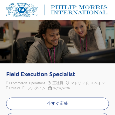
Skip to main content
Skip to main content
-
-
Field Execution Specialist
カテゴリー
場所
Commercial Operations
正社員
マドリッド, スペイン
求人ID
役職
投稿日
28479
フルタイム
07/02/2026
今すぐ応募