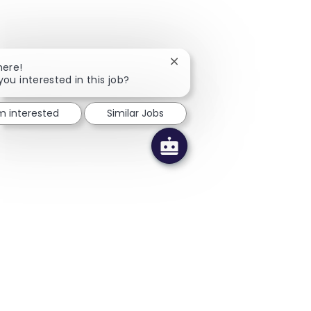
Close chatbot notification
here!
you interested in this job?
'm interested
Similar Jobs