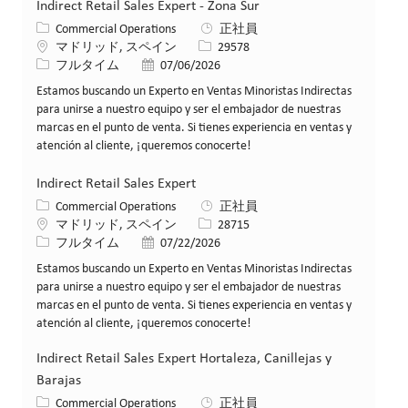
Indirect Retail Sales Expert - Zona Sur
カテゴリー
Commercial Operations
正社員
場所
求人ID
マドリッド, スペイン
29578
役職
投稿日
フルタイム
07/06/2026
Estamos buscando un Experto en Ventas Minoristas Indirectas
para unirse a nuestro equipo y ser el embajador de nuestras
marcas en el punto de venta. Si tienes experiencia en ventas y
atención al cliente, ¡queremos conocerte!
Indirect Retail Sales Expert
カテゴリー
Commercial Operations
正社員
場所
求人ID
マドリッド, スペイン
28715
役職
投稿日
フルタイム
07/22/2026
Estamos buscando un Experto en Ventas Minoristas Indirectas
para unirse a nuestro equipo y ser el embajador de nuestras
marcas en el punto de venta. Si tienes experiencia en ventas y
atención al cliente, ¡queremos conocerte!
Indirect Retail Sales Expert Hortaleza, Canillejas y
Barajas
カテゴリー
Commercial Operations
正社員