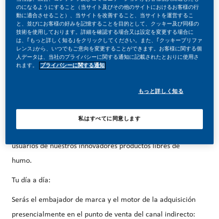
のになるようにすること（当サイト及びその他のサイトにおけるお客様の行
動に適合させること）、当サイトを改善すること、当サイトを運営するこ
と、並びにお客様の好みを記憶することを目的として、クッキー及び同様の
技術を使用しております。詳細を確認する場合又は設定を変更する場合に
は、｢もっと詳しく知る｣をクリックしてください。また、｢クッキープリファ
Forma parte de un cambio revolucionario...
レンス｣から、いつでもご意向を変更することができます。お客様に関する個
人データは、当社のプライバシーに関する通知に記載されたとおりに使用さ
れます。
プライバシーに関する通知
En PMI, hemos elegido hacer algo increíble. Estamos
transformando totalmente nuestro negocio y construyendo
もっと詳しく知る
nuestro futuro con productos libres de humo.
Nuestro equipo comercial tiene un impacto directo en
私はすべてに同意します
nuestra misión: convertir a los fumadores adultos en
usuarios de nuestros innovadores productos libres de
humo.
Tu día a día:
Serás el embajador de marca y el motor de la adquisición
presencialmente en el punto de venta del canal indirecto: