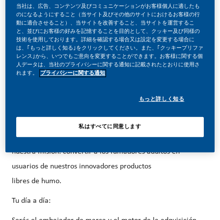
06/03/2026
当社は、広告、コンテンツ及びコミュニケーションがお客様個人に適したも
のになるようにすること（当サイト及びその他のサイトにおけるお客様の行
動に適合させること）、当サイトを改善すること、当サイトを運営するこ
と、並びにお客様の好みを記憶することを目的として、クッキー及び同様の
技術を使用しております。詳細を確認する場合又は設定を変更する場合に
は、｢もっと詳しく知る｣をクリックしてください。また、｢クッキープリファ
レンス｣から、いつでもご意向を変更することができます。お客様に関する個
人データは、当社のプライバシーに関する通知に記載されたとおりに使用さ
Forma parte de un cambio revolucionario...
れます。
プライバシーに関する通知
En PMI, hemos elegido hacer algo increíble. Estamos
もっと詳しく知る
transformando totalmente nuestro negocio y construyendo
nuestro futuro con productos libres de humo.
私はすべてに同意します
Nuestro equipo comercial tiene un impacto directo en
nuestra misión: convertir a los fumadores adultos en
usuarios de nuestros innovadores productos
libres de humo.
Tu día a día: