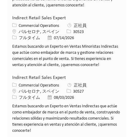
atención al cliente, ¡queremos conocerte!
Indirect Retail Sales Expert
カテゴリー
Commercial Operations
正社員
場所
求人ID
バルセロナ, スペイン
30523
役職
投稿日
フルタイム
07/14/2026
Estamos buscando un Experto en Ventas Minoristas Indirectas
que actúe como embajador de marca y gestione relaciones
comerciales en el punto de venta. Si tienes experiencia en
ventas y atención al cliente, ¡queremos conocerte!
Indirect Retail Sales Expert
カテゴリー
Commercial Operations
正社員
場所
求人ID
バルセロナ, スペイン
30527
役職
投稿日
フルタイム
08/03/2026
Estamos buscando un Experto en Ventas Indirectas que actúe
como embajador de marca en el punto de venta, construyendo
relaciones sólidas y maximizando resultados comerciales. Si
tienes experiencia en ventas y atención al cliente, ¡queremos
conocerte!