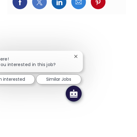
Facebookでシェア
X(旧Twitter)でシェア
LinkedInでシェア
メールでシェア
Pinterest
Close chatbot notification
here!
you interested in this job?
m interested
Similar Jobs