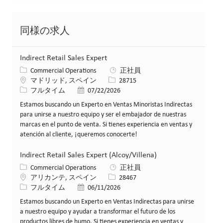
同様の求人
Indirect Retail Sales Expert
カテゴリー
Commercial Operations
正社員
場所
求人ID
マドリッド, スペイン
28715
役職
投稿日
フルタイム
07/22/2026
Estamos buscando un Experto en Ventas Minoristas Indirectas
para unirse a nuestro equipo y ser el embajador de nuestras
marcas en el punto de venta. Si tienes experiencia en ventas y
atención al cliente, ¡queremos conocerte!
Indirect Retail Sales Expert (Alcoy/Villena)
カテゴリー
Commercial Operations
正社員
場所
求人ID
アリカンテ, スペイン
28467
役職
投稿日
フルタイム
06/11/2026
Estamos buscando un Experto en Ventas Indirectas para unirse
a nuestro equipo y ayudar a transformar el futuro de los
productos libres de humo. Si tienes experiencia en ventas y