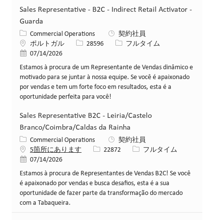
Sales Representative - B2C - Indirect Retail Activator -
Guarda
カテゴリー
Commercial Operations
契約社員
場所
求人ID
役職
ポルトガル
28596
フルタイム
投稿日
07/14/2026
Estamos à procura de um Representante de Vendas dinâmico e
motivado para se juntar à nossa equipe. Se você é apaixonado
por vendas e tem um forte foco em resultados, esta é a
oportunidade perfeita para você!
Sales Representative B2C - Leiria/Castelo
Branco/Coimbra/Caldas da Rainha
カテゴリー
Commercial Operations
契約社員
求人ID
役職
5箇所にあります
22872
フルタイム
投稿日
07/14/2026
Estamos à procura de Representantes de Vendas B2C! Se você
é apaixonado por vendas e busca desafios, esta é a sua
oportunidade de fazer parte da transformação do mercado
com a Tabaqueira.