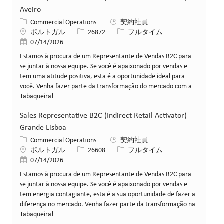
Aveiro
カテゴリー
Commercial Operations
契約社員
場所
求人ID
役職
ポルトガル
26872
フルタイム
投稿日
07/14/2026
Estamos à procura de um Representante de Vendas B2C para
se juntar à nossa equipe. Se você é apaixonado por vendas e
tem uma atitude positiva, esta é a oportunidade ideal para
você. Venha fazer parte da transformação do mercado com a
Tabaqueira!
Sales Representative B2C (Indirect Retail Activator) -
Grande Lisboa
カテゴリー
Commercial Operations
契約社員
場所
求人ID
役職
ポルトガル
26608
フルタイム
投稿日
07/14/2026
Estamos à procura de um Representante de Vendas B2C para
se juntar à nossa equipe. Se você é apaixonado por vendas e
tem energia contagiante, esta é a sua oportunidade de fazer a
diferença no mercado. Venha fazer parte da transformação na
Tabaqueira!