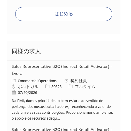
はじめる
同様の求人
Sales Representative B2C (Indirect Retail Activator) -
Évora
カテゴリー
Commercial Operations
契約社員
場所
求人ID
役職
ポルトガル
30323
フルタイム
投稿日
07/20/2026
Na PMI, damos prioridade ao bem-estar e ao sentido de
pertença dos nossos trabalhadores, reconhecendo o valor de
cada um e as suas contribuições. Proporcionamos o ambiente,
o apoio e os recursos adequ...
Sales Representative B2C (Indirect Retail Activator) -