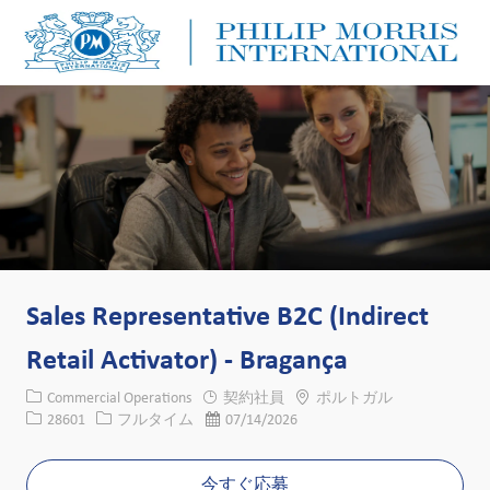
Skip to main content
Skip to main content
-
-
Sales Representative B2C (Indirect
Retail Activator) - Bragança
カテゴリー
場所
Commercial Operations
契約社員
ポルトガル
求人ID
役職
投稿日
28601
フルタイム
07/14/2026
今すぐ応募