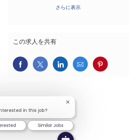
さらに表示
この求人を共有
Facebookでシェア
X(旧Twitter)でシェア
LinkedInでシェア
メールでシェア
Pinterest
Close chatbot notification
nterested in this job?
terested
Similar Jobs