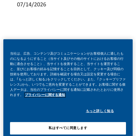
07/14/2026
Bragança - Indirect Retail Activator
当社は、広告、コンテンツ及びコミュニケーションがお客様個人に適したも
のになるようにすること（当サイト及びその他のサイトにおけるお客様の行
動に適合させること）、当サイトを改善すること、当サイトを運営するこ
Se gostas de desafios, estás sempre atento(a) às
と、並びにお客様の好みを記憶することを目的として、クッキー及び同様の
技術を使用しております。詳細を確認する場合又は設定を変更する場合に
oportunidades e respiras vendas, esta missão é para ti!
は、｢もっと詳しく知る｣をクリックしてください。また、｢クッキープリファ
レンス｣から、いつでもご意向を変更することができます。お客様に関する個
人データは、当社のプライバシーに関する通知に記載されたとおりに使用さ
れます。
プライバシーに関する通知
A Tabaqueira está a revolucionar o mercado e quer
acelerar essa transformação com a tua energia e
もっと詳しく知る
determinação. Estamos à procura de Sales Representative -
uma
私はすべてに同意します
pessoa com atitude, energia e foco em resultados - para