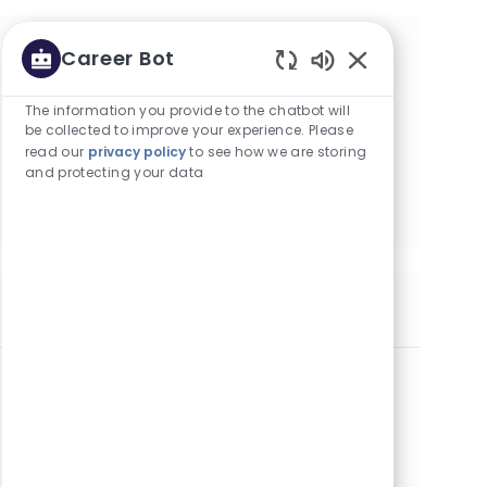
Career Bot
お客様の興味に基づき、カスタマイ
Enabled Chatbot
ズされたお勧めの求人閲覧を開始し
The information you provide to the chatbot will
ます
be collected to improve your experience. Please
read our
privacy policy
to see how we are storing
and protecting your data
はじめる
同様の求人
Electrónico de Mantenimiento (Planta Merlo, Bs
As)
カテゴリー
オペレーションズ
正社員
場所
ブエノスアイレス, アルゼンチン
求人ID
役職
投稿日
29758
フルタイム
07/24/2026