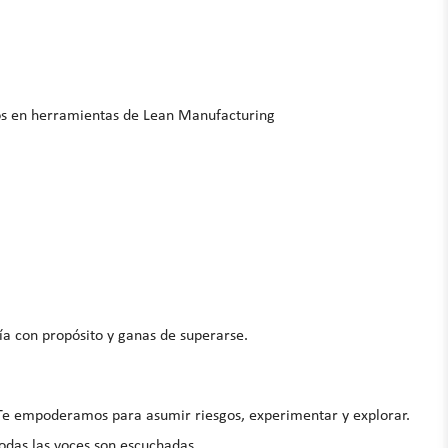
os en herramientas de Lean Manufacturing
ía con propósito y ganas de superarse.
o. Te empoderamos para asumir riesgos, experimentar y explorar.
todas las voces son escuchadas.