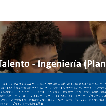
Skip to main content
Skip to main content
lento - Ingeniería (Plan
場所
求人ID
員
ブエノスアイレス, アルゼンチン
28929
告、コンテンツ及びコミュニケーションがお客様個人に適したものになるようにすること（
トにおけるお客様の行動に適合させること）、当サイトを改善すること、当サイトを運営す
みを記憶することを目的として、クッキー及び同様の技術を使用しております。詳細を確認
今すぐ応募
求人を保存
場合には、｢もっと詳しく知る｣をクリックしてください。また、｢クッキープリファレンス
変更することができます。お客様に関する個人データは、当社のプライバシーに関する通知
されます。
プライバシーに関する通知