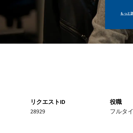
もっと
リクエストID
役職
28929
フルタ