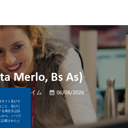
ta Merlo, Bs As)
役職
投稿日
フルタイム
06/08/2026
当サイト及びそ
ること、並びに
する場合又は設
｣から、いつで
に記載されたと