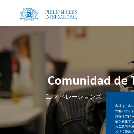
-
-
Comunidad de Ta
カテゴリー
オペレーションズ
正社
当社は、広
の他のサイ
お客様の好
定を変更する
もご意向を
おりに使用