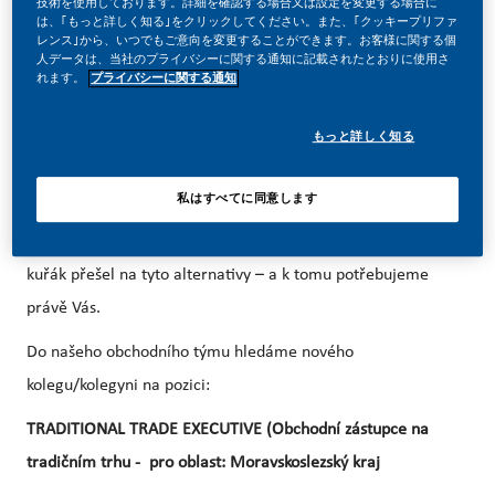
投稿日
技術を使用しております。詳細を確認する場合又は設定を変更する場合に
は、｢もっと詳しく知る｣をクリックしてください。また、｢クッキープリファ
07/14/2026
レンス｣から、いつでもご意向を変更することができます。お客様に関する個
人データは、当社のプライバシーに関する通知に記載されたとおりに使用さ
れます。
プライバシーに関する通知
もっと詳しく知る
Před několika lety jsme se rozhodli pro zásadní změnu –
私はすべてに同意します
budoucnost Philip Morris International stavíme na
bezdýmných produktech. Naším cílem je, aby každý dospělý
kuřák přešel na tyto alternativy – a k tomu potřebujeme
právě Vás.
Do našeho obchodního týmu hledáme nového
kolegu/kolegyni na pozici:
TRADITIONAL TRADE EXECUTIVE (Obchodní zástupce na
tradičním trhu - pro oblast: Moravskoslezský kraj