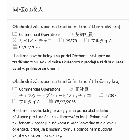
同様の求人
Obchodní zástupce na tradičním trhu / Liberecký kraj
カテゴリー
Commercial Operations
契約社員
場所
求人ID
役職
リベレツ, チェコ
29879
フルタイム
投稿日
07/02/2026
Hledáme nového kolegu na pozici Obchodní zástupce na
tradičním trhu. Pokud máte zkušenosti v prodeji a rádi budujete
vztahy, přihlaste se k nám!
Obchodní zástupce na tradičním trhu / Jihočeský kraj
カテゴリー
Commercial Operations
正社員
場所
求人ID
チェスケー・ブジェヨビツェ, チェコ
27037
役職
投稿日
フルタイム
05/22/2026
Hledáme nového kolegu/kolegyni na pozici obchodního
zástupce pro tradiční trh v Jihočeském kraji. Pokud máš
zkušenosti v prodeji, silné komunikační dovednosti a cílovou
orientaci, přidej se k našemu týmu a pomoz nám budovat
vztahy s klíčovými zákazníky.