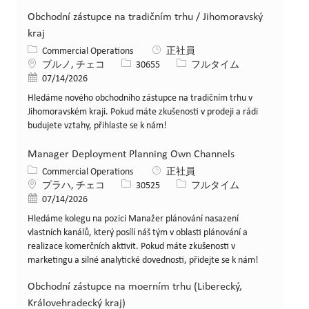
Obchodní zástupce na tradičním trhu / Jihomoravský
kraj
カテゴリー
Commercial Operations
正社員
場所
求人ID
役職
ブルノ, チェコ
30655
フルタイム
投稿日
07/14/2026
Hledáme nového obchodního zástupce na tradičním trhu v
Jihomoravském kraji. Pokud máte zkušenosti v prodeji a rádi
budujete vztahy, přihlaste se k nám!
Manager Deployment Planning Own Channels
カテゴリー
Commercial Operations
正社員
場所
求人ID
役職
プラハ, チェコ
30525
フルタイム
投稿日
07/14/2026
Hledáme kolegu na pozici Manažer plánování nasazení
vlastních kanálů, který posílí náš tým v oblasti plánování a
realizace komerčních aktivit. Pokud máte zkušenosti v
marketingu a silné analytické dovednosti, přidejte se k nám!
Obchodní zástupce na moerním trhu (Liberecký,
Královehradecký kraj)