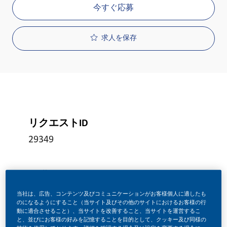
今すぐ応募
求人を保存
リクエストID
29349
役職
フルタイム
当社は、広告、コンテンツ及びコミュニケーションがお客様個人に適したも
のになるようにすること（当サイト及びその他のサイトにおけるお客様の行
動に適合させること）、当サイトを改善すること、当サイトを運営するこ
と、並びにお客様の好みを記憶することを目的として、クッキー及び同様の