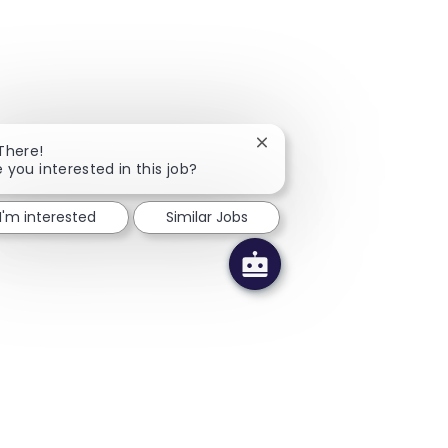
Close chatbot notification
 There!
e you interested in this job?
I'm interested
Similar Jobs