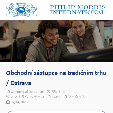
Skip to main content
Skip to main content
-
-
Obchodní zástupce na tradičním trhu
/ Ostrava
カテゴリー
Commercial Operations
契約社員
場所
求人ID
役職
オストラヴァ, チェコ
29349
フルタイム
投稿日
07/14/2026