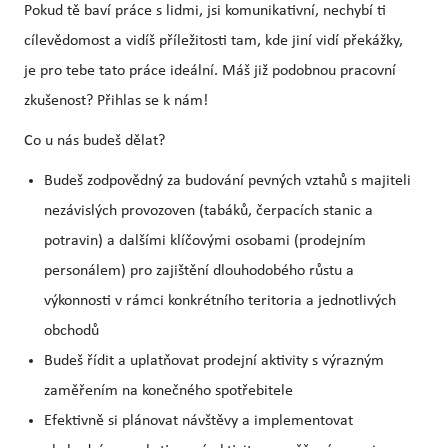
Pokud tě baví práce s lidmi, jsi komunikativní, nechybí ti
cílevědomost a vidíš příležitosti tam, kde jiní vidí překážky,
je pro tebe tato práce ideální. Máš již podobnou pracovní
zkušenost? Přihlas se k nám!
Co u nás budeš dělat?
Budeš zodpovědný za budování pevných vztahů s majiteli
nezávislých provozoven (tabáků, čerpacích stanic a
potravin) a dalšími klíčovými osobami (prodejním
personálem) pro zajištění dlouhodobého růstu a
výkonnosti v rámci konkrétního teritoria a jednotlivých
obchodů
Budeš řídit a uplatňovat prodejní aktivity s výrazným
zaměřením na konečného spotřebitele
Efektivně si plánovat návštěvy a implementovat