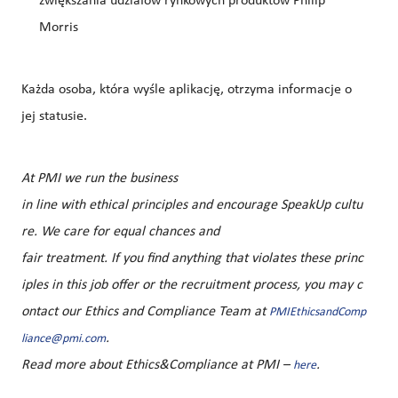
zwiększania udziałów rynkowych produktów Philip
Morris
Każda osoba, która wy
śle
aplikację
,
otrzyma informacje o
jej statusie.
At PMI we run the business
in line with ethical principles and encourage SpeakUp cultu
re. We care for equal chances and
fair treatment. If you find anything that violates these princ
iples in this job offer or the recruitment process, you may c
ontact our Ethics and Compliance Team at
PMIEthicsandComp
.
liance@pmi.com
Read more about Ethics&Compliance at PMI –
.
here