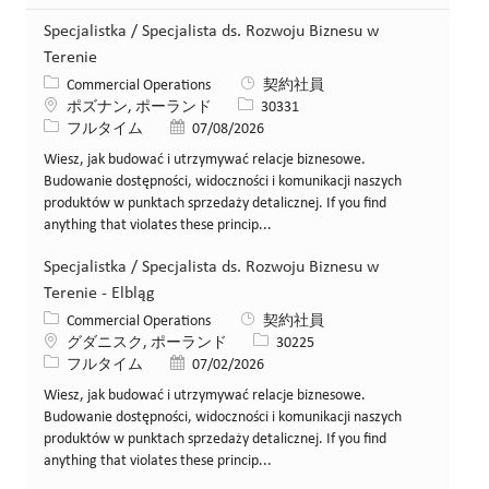
Specjalistka / Specjalista ds. Rozwoju Biznesu w
Terenie
カテゴリー
Commercial Operations
契約社員
場所
求人ID
ポズナン, ポーランド
30331
役職
投稿日
フルタイム
07/08/2026
Wiesz, jak budować i utrzymywać relacje biznesowe.
Budowanie dostępności, widoczności i komunikacji naszych
produktów w punktach sprzedaży detalicznej. If you find
anything that violates these princip...
Specjalistka / Specjalista ds. Rozwoju Biznesu w
Terenie - Elbląg
カテゴリー
Commercial Operations
契約社員
場所
求人ID
グダニスク, ポーランド
30225
役職
投稿日
フルタイム
07/02/2026
Wiesz, jak budować i utrzymywać relacje biznesowe.
Budowanie dostępności, widoczności i komunikacji naszych
produktów w punktach sprzedaży detalicznej. If you find
anything that violates these princip...