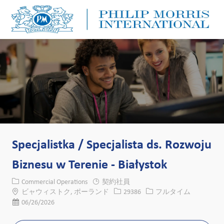
Skip to main content
Skip to main content
-
-
Specjalistka / Specjalista ds. Rozwoju
Biznesu w Terenie - Białystok
カテゴリー
Commercial Operations
契約社員
場所
求人ID
役職
ビャウィストク, ポーランド
29386
フルタイム
投稿日
06/26/2026