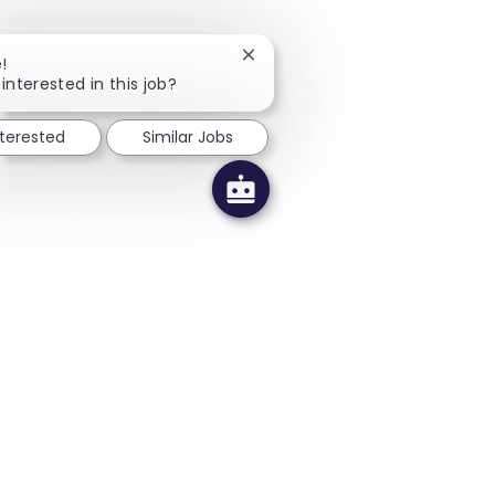
Close chatbot notification
!
interested in this job?
nterested
Similar Jobs