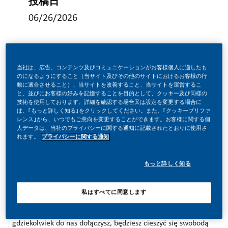
投稿日
06/26/2026
当社は、広告、コンテンツ及びコミュニケーションがお客様個人に適したも
のになるようにすること（当サイト及びその他のサイトにおけるお客様の行
TWÓRZ Z NAMI HISTORIĘ!
動に適合させること）、当サイトを改善すること、当サイトを運営するこ
と、並びにお客様の好みを記憶することを目的として、クッキー及び同様の
技術を使用しております。詳細を確認する場合又は設定を変更する場合に
は、｢もっと詳しく知る｣をクリックしてください。また、｢クッキープリファ
レンス｣から、いつでもご意向を変更することができます。お客様に関する個
W PMI zdecydowaliśmy się zrobić coś niesamowitego.
人データは、当社のプライバシーに関する通知に記載されたとおりに使用さ
Całkowicie zmieniamy naszą działalność i budujemy naszą
れます。
プライバシーに関する通知
przyszłość na jednym jasnym celu – budowanie przyszłości
もっと詳しく知る
bez dymu tytoniowego.
私はすべてに同意します
Ogromna zmiana wiąże się z ogromną szansą. Tak więc,
gdziekolwiek do nas dołączysz, będziesz cieszyć się swobodą