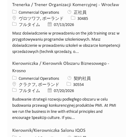
Trenerka / Trener Organizacji Komercyjnej - Wrocław
カテゴリー
Commercial Operations
正社員
場所
求人ID
ヴロツワフ, ポーランド
30485
役職
投稿日
フルタイム
07/13/2026
Masz doświadczenie w prowadzeniu on the job training oraz w
przygotowywaniu programów szkoleniowych. Masz
doświadczenie w prowadzeniu szkoleń w obszarze kompetencji
sprzedażowych (technik sprzedaży, o...
Kierowniczka / Kierownik Obszaru Biznesowego -
Krosno
カテゴリー
Commercial Operations
契約社員
場所
求人ID
クラクフ, ポーランド
30554
役職
投稿日
フルタイム
07/20/2026
Budowanie strategii rozwoju podległego obszaru w celu
budowania przewagi konkurencyjnej produktów PMI. At PMI
we run the business in line with ethical principles and
encourage SpeakUp culture. If you...
Kierownik/Kierowniczka Salonu IQOS