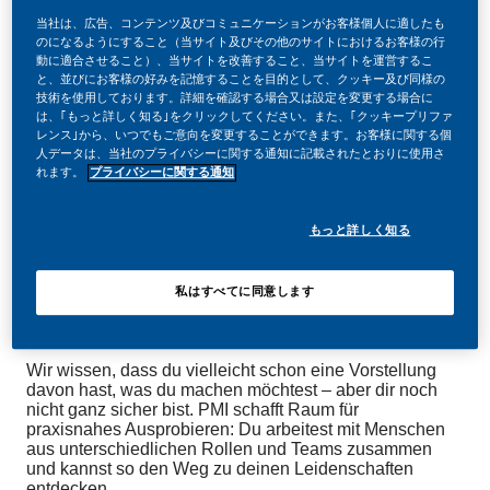
投稿日
当社は、広告、コンテンツ及びコミュニケーションがお客様個人に適したも
06/30/2026
のになるようにすること（当サイト及びその他のサイトにおけるお客様の行
動に適合させること）、当サイトを改善すること、当サイトを運営するこ
と、並びにお客様の好みを記憶することを目的として、クッキー及び同様の
技術を使用しております。詳細を確認する場合又は設定を変更する場合に
は、｢もっと詳しく知る｣をクリックしてください。また、｢クッキープリファ
レンス｣から、いつでもご意向を変更することができます。お客様に関する個
人データは、当社のプライバシーに関する通知に記載されたとおりに使用さ
- Ab 01.09.2026 für 6 Monate Vollzeit in Wien -
れます。
プライバシーに関する通知
Join a community of game-changers
もっと詳しく知る
Bei Philip Morris International (PMI) bietet dir unser
Praktikumsprogramm die Möglichkeit, von
Expert:innen zu lernen, an realen geschäftlichen
私はすべてに同意します
Herausforderungen zu arbeiten und Fähigkeiten
aufzubauen, die deine zukünftige Karriere unterstützen
– ganz gleich, wohin sie dich führen wird.
Wir wissen, dass du vielleicht schon eine Vorstellung
davon hast, was du machen möchtest – aber dir noch
nicht ganz sicher bist. PMI schafft Raum für
praxisnahes Ausprobieren: Du arbeitest mit Menschen
aus unterschiedlichen Rollen und Teams zusammen
und kannst so den Weg zu deinen Leidenschaften
entdecken.