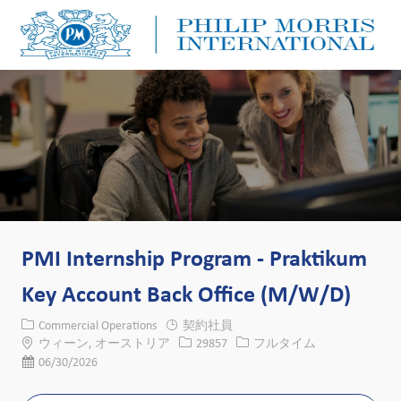
Skip to main content
Skip to main content
-
-
PMI Internship Program - Praktikum
Key Account Back Office (M/W/D)
カテゴリー
Commercial Operations
契約社員
場所
求人ID
役職
ウィーン, オーストリア
29857
フルタイム
投稿日
06/30/2026