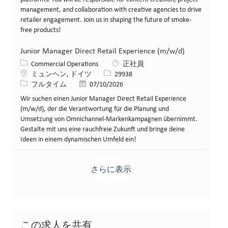
management, and collaboration with creative agencies to drive
retailer engagement. Join us in shaping the future of smoke-
free products!
Junior Manager Direct Retail Experience (m/w/d)
カテゴリー
Commercial Operations
正社員
場所
求人ID
ミュンヘン, ドイツ
29938
役職
投稿日
フルタイム
07/10/2026
Wir suchen einen Junior Manager Direct Retail Experience
(m/w/d), der die Verantwortung für die Planung und
Umsetzung von Omnichannel-Markenkampagnen übernimmt.
Gestalte mit uns eine rauchfreie Zukunft und bringe deine
Ideen in einem dynamischen Umfeld ein!
さらに表示
この求人を共有