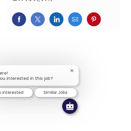
Facebookでシェア
X(旧Twitter)でシェア
LinkedInでシェア
メールでシェア
Pinterest
Close chatbot notification
ere!
ou interested in this job?
m interested
Similar Jobs