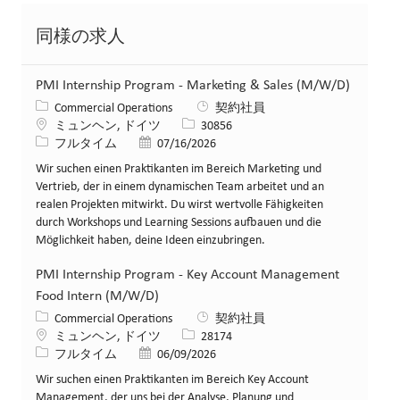
同様の求人
PMI Internship Program - Marketing & Sales (M/W/D)
カテゴリー
Commercial Operations
契約社員
場所
求人ID
ミュンヘン, ドイツ
30856
役職
投稿日
フルタイム
07/16/2026
Wir suchen einen Praktikanten im Bereich Marketing und
Vertrieb, der in einem dynamischen Team arbeitet und an
realen Projekten mitwirkt. Du wirst wertvolle Fähigkeiten
durch Workshops und Learning Sessions aufbauen und die
Möglichkeit haben, deine Ideen einzubringen.
PMI Internship Program - Key Account Management
Food Intern (M/W/D)
カテゴリー
Commercial Operations
契約社員
場所
求人ID
ミュンヘン, ドイツ
28174
役職
投稿日
フルタイム
06/09/2026
Wir suchen einen Praktikanten im Bereich Key Account
Management, der uns bei der Analyse, Planung und