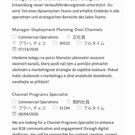
Entwicklung neuer Verkaufsförderungstools unterstützt. Du
wirst Teil eines dynamischen Teams und erhältst Einblicke in alle
operativen und strategischen Bereiche des Sales-Teams.
Manager Deployment Planning Own Channels
カテゴリー
Commercial Operations
正社員
場所
求人ID
役職
プラハ, チェコ
30525
フルタイム
投稿日
07/14/2026
Hledáme kolegu na pozici Manažer plánování nasazení
vlastních kanálů, který posílí náš tým a pomůže přetvářet
obchodní a marketingové strategie do úspěšné exekuce. Pokud
máte zkušenosti v marketingu a silné analytické dovednosti,
neváhejte se přihlásit!
Channel Programs Specialist
カテゴリー
Commercial Operations
契約社員
場所
求人ID
役職
プラハ, チェコ
31194
フルタイム
投稿日
08/04/2026
We are looking for a Channel Programs Specialist to enhance
our B2B communication and engagement through digital
platforms. You will be responsible for content creation, project