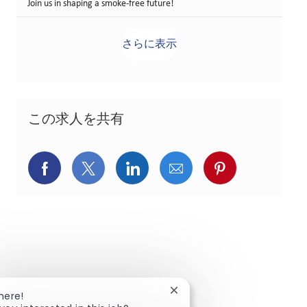
Join us in shaping a smoke-free future!
さらに表示
この求人を共有
Facebookでシェア
X(旧Twitter)でシェア
LinkedInでシェア
メールでシェア
Pinterest
Close chatbot notification
here!