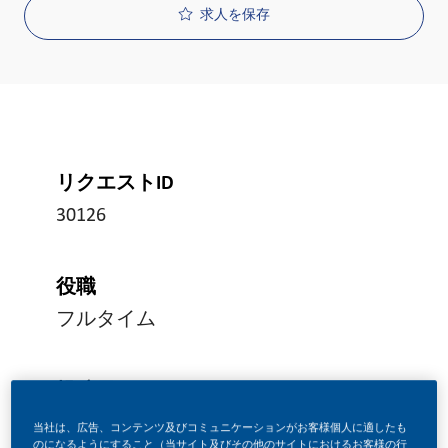
求人を保存
リクエストID
30126
役職
フルタイム
投稿日
07/03/2026
当社は、広告、コンテンツ及びコミュニケーションがお客様個人に適したも
のになるようにすること（当サイト及びその他のサイトにおけるお客様の行