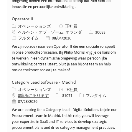
omgeving binnen een internationaal bedrijf dat zich richt op
innovatie en persoonlijke ontwikkeling.
Operator II
カテゴリー
オペレーションズ
正社員
場所
求人ID
ベルヘン・オプ・ゾーム, オランダ
30683
役職
投稿日
フルタイム
08/04/2026
We zijn op zoek naar een Operator II die een cruciale rol speelt
in onze productieprocessen. Bij Philip Morris krijg je de kans om
te werken in een dynamische omgeving waar persoonlijke
ontwikkeling centraal staat. Sluit je aan bij ons team en help
ons de toekomst rookvrij te maken!
Category Lead Software - Madrid
カテゴリー
オペレーションズ
正社員
求人ID
役職
8箇所にあります
31071
フルタイム
投稿日
07/28/2026
We are looking for a Category Lead - Digital Solutions to join our
Procurement team in Madrid. In this role, you will leverage
your expertise in SaaS and IT services to develop strategic
procurement plans and drive category management practices.