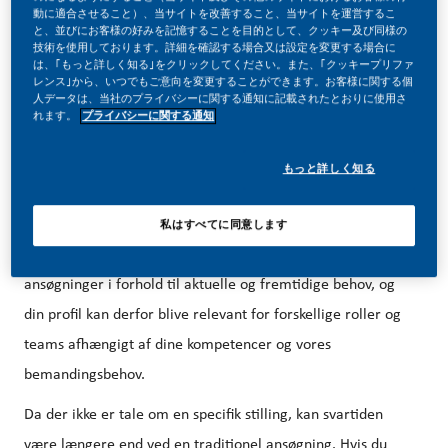
動に適合させること）、当サイトを改善すること、当サイトを運営するこ
と、並びにお客様の好みを記憶することを目的として、クッキー及び同様の
技術を使用しております。詳細を確認する場合又は設定を変更する場合に
は、｢もっと詳しく知る｣をクリックしてください。また、｢クッキープリファ
レンス｣から、いつでもご意向を変更することができます。お客様に関する個
Uopfordret ansøgning til produktionen på afte
人データは、当社のプライバシーに関する通知に記載されたとおりに使用さ
れます。
プライバシーに関する通知
nhold
Bemærk: Dette er en uopfordret ansøgning og ikke et
もっと詳しく知る
opslag på en specifik ledig stilling. Når du sender din
ansøgning her, bliver du en del af vores kandidatbank til
私はすべてに同意します
produktionen på aftenholdet. Vi vurderer løbende
ansøgninger i forhold til aktuelle og fremtidige behov, og
din profil kan derfor blive relevant for forskellige roller og
teams afhængigt af dine kompetencer og vores
bemandingsbehov.
Da der ikke er tale om en specifik stilling, kan svartiden
være længere end ved en traditionel ansøgning. Hvis du