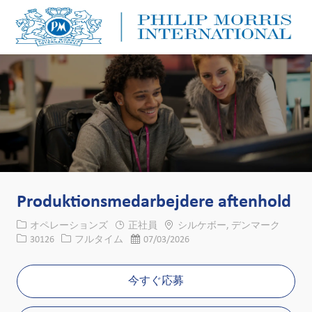
Skip to main content
Skip to main content
-
-
Produktionsmedarbejdere aftenhold
カテゴリー
場所
オペレーションズ
正社員
シルケボー, デンマーク
求人ID
役職
投稿日
30126
フルタイム
07/03/2026
今すぐ応募