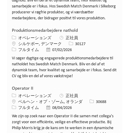
daghold. Bliv en del af et dynamisk team, hvor kvalitet og
samarbejde er i fokus. Hos Swedish Match Denmark i Silkeborg
producerer vi røgfrie produkter, og vi værdsætter
medarbejdere, der bidrager positivt til vores produktion.
Produktionsmedarbejdere nathold
カテゴリー
オペレーションズ
正社員
場所
求人ID
シルケボー, デンマーク
30127
役職
投稿日
フルタイム
07/02/2026
Vi søger dygtige og engagerede produktionsmedarbejdere til
natholdet hos Swedish Match Denmark. Bliv en del af et
dynamisk team, hvor kvalitet og samarbejde er i fokus. Send dit
CV og bliv en del af vores vækstrejse!
Operator II
カテゴリー
オペレーションズ
正社員
場所
求人ID
ベルヘン・オプ・ゾーム, オランダ
30688
役職
投稿日
フルタイム
08/04/2026
We zijn op zoek naar een Operator II die samen met collega's
zorgt voor een efficiënte, veilige en effectieve productie. Bij
Philip Morris krijg je de kans om te werken in een dynamische