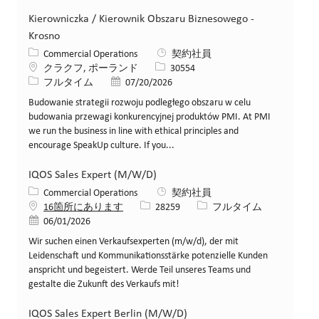
Kierowniczka / Kierownik Obszaru Biznesowego -
Krosno
カテゴリー
Commercial Operations
契約社員
場所
求人ID
クラクフ, ポーランド
30554
役職
投稿日
フルタイム
07/20/2026
Budowanie strategii rozwoju podległego obszaru w celu
budowania przewagi konkurencyjnej produktów PMI. At PMI
we run the business in line with ethical principles and
encourage SpeakUp culture. If you...
IQOS Sales Expert (M/W/D)
カテゴリー
Commercial Operations
契約社員
求人ID
役職
16箇所にあります
28259
フルタイム
投稿日
06/01/2026
Wir suchen einen Verkaufsexperten (m/w/d), der mit
Leidenschaft und Kommunikationsstärke potenzielle Kunden
anspricht und begeistert. Werde Teil unseres Teams und
gestalte die Zukunft des Verkaufs mit!
IQOS Sales Expert Berlin (M/W/D)