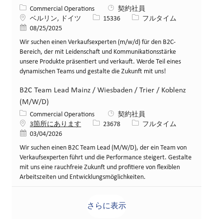
カテゴリー
Commercial Operations
契約社員
場所
求人ID
役職
ベルリン, ドイツ
15336
フルタイム
投稿日
08/25/2025
Wir suchen einen Verkaufsexperten (m/w/d) für den B2C-
Bereich, der mit Leidenschaft und Kommunikationsstärke
unsere Produkte präsentiert und verkauft. Werde Teil eines
dynamischen Teams und gestalte die Zukunft mit uns!
B2C Team Lead Mainz / Wiesbaden / Trier / Koblenz
(M/W/D)
カテゴリー
Commercial Operations
契約社員
求人ID
役職
3箇所にあります
23678
フルタイム
投稿日
03/04/2026
Wir suchen einen B2C Team Lead (M/W/D), der ein Team von
Verkaufsexperten führt und die Performance steigert. Gestalte
mit uns eine rauchfreie Zukunft und profitiere von flexiblen
Arbeitszeiten und Entwicklungsmöglichkeiten.
さらに表示