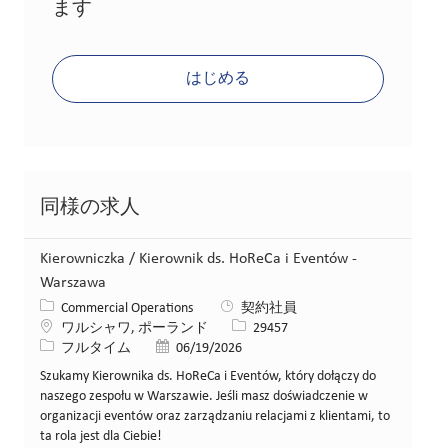
ます
はじめる
同様の求人
Kierowniczka / Kierownik ds. HoReCa i Eventów -
Warszawa
カテゴリー
Commercial Operations
契約社員
場所
求人ID
ワルシャワ, ポーランド
29457
役職
投稿日
フルタイム
06/19/2026
Szukamy Kierownika ds. HoReCa i Eventów, który dołączy do
naszego zespołu w Warszawie. Jeśli masz doświadczenie w
organizacji eventów oraz zarządzaniu relacjami z klientami, to
ta rola jest dla Ciebie!