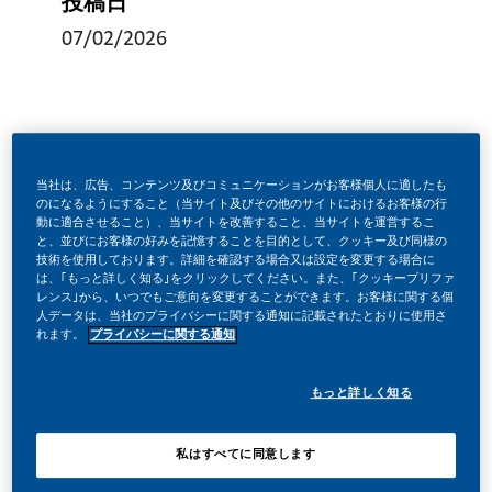
投稿日
07/02/2026
TWÓRZ Z NAMI HISTORIĘ!
当社は、広告、コンテンツ及びコミュニケーションがお客様個人に適したも
のになるようにすること（当サイト及びその他のサイトにおけるお客様の行
動に適合させること）、当サイトを改善すること、当サイトを運営するこ
と、並びにお客様の好みを記憶することを目的として、クッキー及び同様の
W PMI zdecydowaliśmy się zrobić coś niesamowitego.
技術を使用しております。詳細を確認する場合又は設定を変更する場合に
は、｢もっと詳しく知る｣をクリックしてください。また、｢クッキープリファ
Całkowicie zmieniamy naszą działalność i budujemy naszą
レンス｣から、いつでもご意向を変更することができます。お客様に関する個
人データは、当社のプライバシーに関する通知に記載されたとおりに使用さ
przyszłość na jednym jasnym celu – budowanie przyszłości
れます。
プライバシーに関する通知
bez dymu papierosowego.
もっと詳しく知る
Ogromna zmiana wiąże się z ogromną szansą. Tak więc,
私はすべてに同意します
gdziekolwiek do nas dołączysz, będziesz cieszyć się swobodą