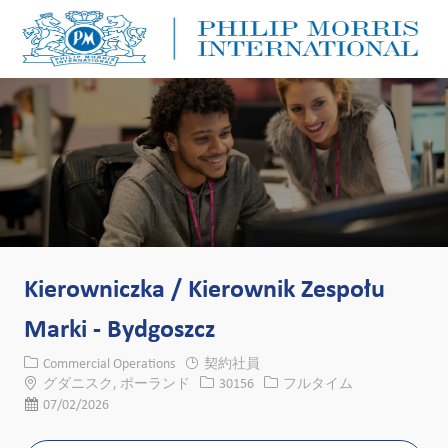
Skip to main content
Skip to main content
-
-
Kierowniczka / Kierownik Zespołu
Marki - Bydgoszcz
カテゴリー
Commercial Operations
契約社員
場所
求人ID
役職
グダニスク, ポーランド
30156
フルタイム
投稿日
07/02/2026