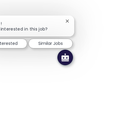
Close chatbot notification
!
interested in this job?
nterested
Similar Jobs