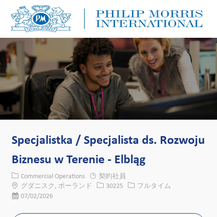
Skip to main content
Skip to main content
-
-
Specjalistka / Specjalista ds. Rozwoju
Biznesu w Terenie - Elbląg
カテゴリー
Commercial Operations
契約社員
場所
求人ID
役職
グダニスク, ポーランド
30225
フルタイム
投稿日
07/02/2026