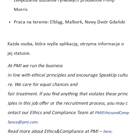
zwiększania udziałów rynkowych produktów Philip
Morris
Praca na terenie: Elbląg, Malbork, Nowy Dwór Gdański
Każda osoba, która wy
śle
aplikację
,
otrzyma informacje o
jej statusie.
At PMI we run the business
in line with ethical principles and encourage SpeakUp cultu
re. We care for equal chances and
fair treatment. If you find anything that violates these princ
iples in this job offer or the recruitment process, you may c
ontact our Ethics and Compliance Team at
PMIEthicsandComp
.
liance@pmi.com
Read more about Ethics&Compliance at PMI –
.
here