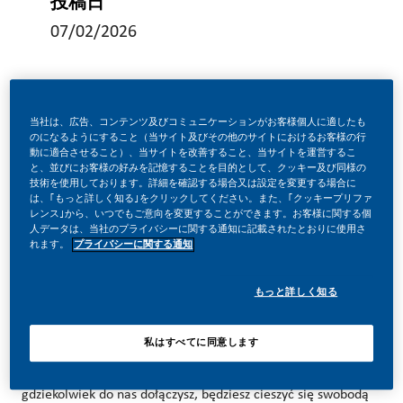
投稿日
07/02/2026
当社は、広告、コンテンツ及びコミュニケーションがお客様個人に適したも
のになるようにすること（当サイト及びその他のサイトにおけるお客様の行
TWÓRZ Z NAMI HISTORIĘ!
動に適合させること）、当サイトを改善すること、当サイトを運営するこ
と、並びにお客様の好みを記憶することを目的として、クッキー及び同様の
技術を使用しております。詳細を確認する場合又は設定を変更する場合に
は、｢もっと詳しく知る｣をクリックしてください。また、｢クッキープリファ
W PMI zdecydowaliśmy się zrobić coś niesamowitego.
レンス｣から、いつでもご意向を変更することができます。お客様に関する個
人データは、当社のプライバシーに関する通知に記載されたとおりに使用さ
Całkowicie zmieniamy naszą działalność i budujemy naszą
れます。
プライバシーに関する通知
przyszłość na jednym jasnym celu – budowanie przyszłości
もっと詳しく知る
bez dymu tytoniowego.
私はすべてに同意します
Ogromna zmiana wiąże się z ogromną szansą. Tak więc,
gdziekolwiek do nas dołączysz, będziesz cieszyć się swobodą