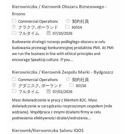
Kierowniczka / Kierownik Obszaru Biznesowego -
Krosno
カテゴリー
Commercial Operations
契約社員
場所
求人ID
クラクフ, ポーランド
30554
役職
投稿日
フルタイム
07/20/2026
Budowanie strategii rozwoju podległego obszaru w celu
budowania przewagi konkurencyjnej produktów PMI. At PMI
we run the business in line with ethical principles and
encourage SpeakUp culture. If you...
Kierowniczka / Kierownik Zespołu Marki - Bydgoszcz
カテゴリー
Commercial Operations
契約社員
場所
求人ID
グダニスク, ポーランド
30156
役職
投稿日
フルタイム
07/02/2026
Masz doświadczenie w pracy z klientem B2C. Masz
doświadczenie w zarządzaniu rozproszonym zespołem (mile
widziane). Współpraca z innymi działami firmy w celu
podniesienia efektywności działań/wdrożenia...
Kierownik/Kierowniczka Salonu IQOS