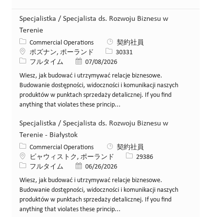
Specjalistka / Specjalista ds. Rozwoju Biznesu w
Terenie
カテゴリー
Commercial Operations
契約社員
場所
求人ID
ポズナン, ポーランド
30331
役職
投稿日
フルタイム
07/08/2026
Wiesz, jak budować i utrzymywać relacje biznesowe.
Budowanie dostępności, widoczności i komunikacji naszych
produktów w punktach sprzedaży detalicznej. If you find
anything that violates these princip...
Specjalistka / Specjalista ds. Rozwoju Biznesu w
Terenie - Białystok
カテゴリー
Commercial Operations
契約社員
場所
求人ID
ビャウィストク, ポーランド
29386
役職
投稿日
フルタイム
06/26/2026
Wiesz, jak budować i utrzymywać relacje biznesowe.
Budowanie dostępności, widoczności i komunikacji naszych
produktów w punktach sprzedaży detalicznej. If you find
anything that violates these princip...