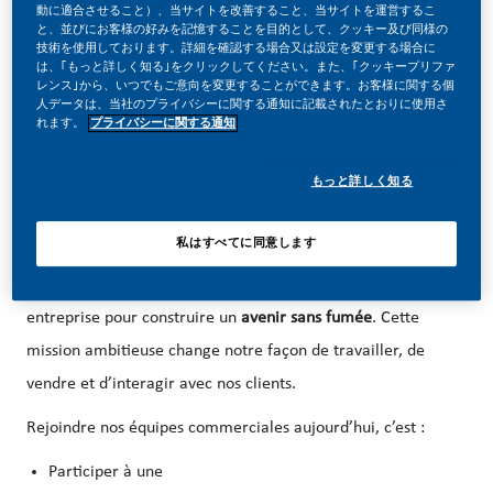
動に適合させること）、当サイトを改善すること、当サイトを運営するこ
07/02/2026
と、並びにお客様の好みを記憶することを目的として、クッキー及び同様の
技術を使用しております。詳細を確認する場合又は設定を変更する場合に
は、｢もっと詳しく知る｣をクリックしてください。また、｢クッキープリファ
レンス｣から、いつでもご意向を変更することができます。お客様に関する個
人データは、当社のプライバシーに関する通知に記載されたとおりに使用さ
れます。
プライバシーに関する通知
Territory Executive H/F
もっと詳しく知る
Zone concernée : Evreux/Mantes La Jolie/Vernon
🚀
Rejoignez une entreprise en pleine transformation
私はすべてに同意します
Chez
Philip Morris France
, nous transformons notre
entreprise pour construire un
avenir sans fumée
. Cette
mission ambitieuse change notre façon de travailler, de
vendre et d’interagir avec nos clients.
Rejoindre nos équipes commerciales aujourd’hui, c’est :
Participer à une