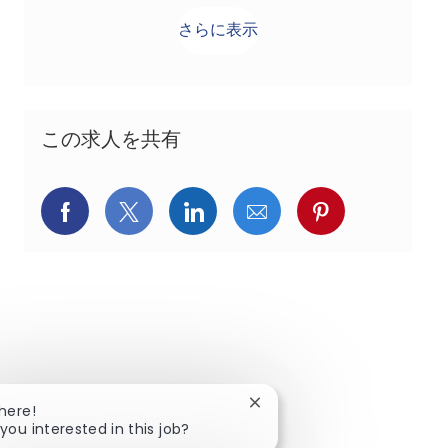
さらに表示
この求人を共有
Facebookでシェア
X(旧Twitter)でシェア
LinkedInでシェア
メールでシェア
Pinterest
Close chatbot notification
There!
you interested in this job?