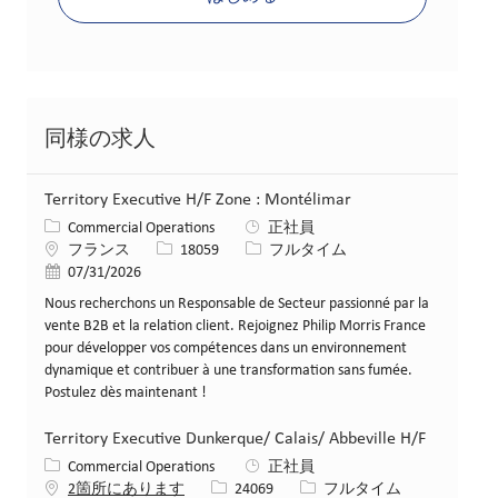
同様の求人
Territory Executive H/F Zone : Montélimar
カテゴリー
Commercial Operations
正社員
場所
求人ID
役職
フランス
18059
フルタイム
投稿日
07/31/2026
Nous recherchons un Responsable de Secteur passionné par la
vente B2B et la relation client. Rejoignez Philip Morris France
pour développer vos compétences dans un environnement
dynamique et contribuer à une transformation sans fumée.
Postulez dès maintenant !
Territory Executive Dunkerque/ Calais/ Abbeville H/F
カテゴリー
Commercial Operations
正社員
求人ID
役職
2箇所にあります
24069
フルタイム