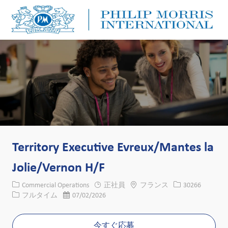
Skip to main content
Skip to main content
-
-
Territory Executive Evreux/Mantes la
Jolie/Vernon H/F
カテゴリー
場所
求人ID
Commercial Operations
正社員
フランス
30266
役職
投稿日
フルタイム
07/02/2026
今すぐ応募