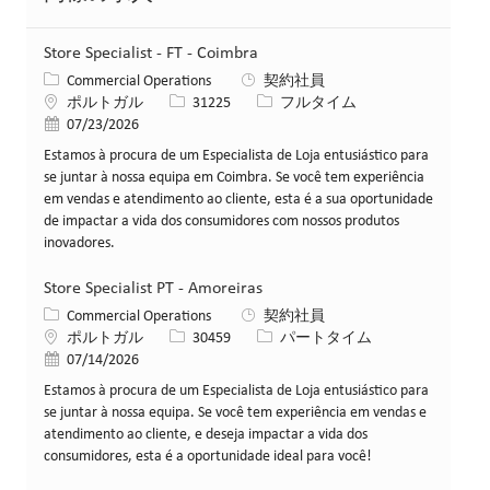
Store Specialist - FT - Coimbra
カテゴリー
Commercial Operations
契約社員
場所
求人ID
役職
ポルトガル
31225
フルタイム
投稿日
07/23/2026
Estamos à procura de um Especialista de Loja entusiástico para
se juntar à nossa equipa em Coimbra. Se você tem experiência
em vendas e atendimento ao cliente, esta é a sua oportunidade
de impactar a vida dos consumidores com nossos produtos
inovadores.
Store Specialist PT - Amoreiras
カテゴリー
Commercial Operations
契約社員
場所
求人ID
役職
ポルトガル
30459
パートタイム
投稿日
07/14/2026
Estamos à procura de um Especialista de Loja entusiástico para
se juntar à nossa equipa. Se você tem experiência em vendas e
atendimento ao cliente, e deseja impactar a vida dos
consumidores, esta é a oportunidade ideal para você!