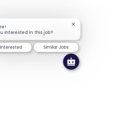
Close chatbot notification
re!
u interested in this job?
 interested
Similar Jobs