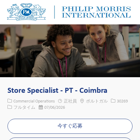
Skip to main content
Skip to main content
-
-
Store Specialist - PT - Coimbra
カテゴリー
場所
求人ID
Commercial Operations
正社員
ポルトガル
30269
役職
投稿日
フルタイム
07/06/2026
今すぐ応募