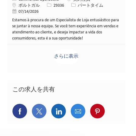
場所
求人ID
役職
ポルトガル
29336
パートタイム
投稿日
07/14/2026
Estamos à procura de um Especialista de Loja entusiástico para
se juntar à nossa equipa. Se você tem experiência em vendas e
atendimento ao cliente, e deseja impactar a vida dos
consumidores, esta é a sua oportunidade!
さらに表示
この求人を共有
Facebookでシェア
X(旧Twitter)でシェア
LinkedInでシェア
メールでシェア
Pinterest