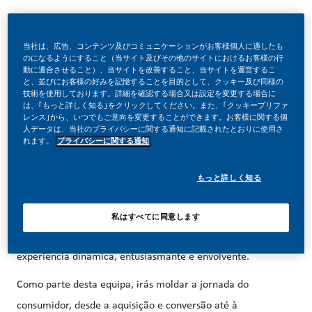
当社は、広告、コンテンツ及びコミュニケーションがお客様個人に適したも
のになるようにすること（当サイト及びその他のサイトにおけるお客様の行
Store Specialist Part -Time
動に適合させること）、当サイトを改善すること、当サイトを運営するこ
と、並びにお客様の好みを記憶することを目的として、クッキー及び同様の
技術を使用しております。詳細を確認する場合又は設定を変更する場合に
は、｢もっと詳しく知る｣をクリックしてください。また、｢クッキープリファ
レンス｣から、いつでもご意向を変更することができます。お客様に関する個
O Desafio
人データは、当社のプライバシーに関する通知に記載されたとおりに使用さ
れます。
プライバシーに関する通知
As nossas equipas de Vendas Diretas têm um impacto real
na nova missão da PMI: converter fumadores para os
もっと詳しく知る
nossos produtos revolucionários sem fumo, IQOS. Estão na
linha da frente da nossa transformação, à medida que
私はすべてに同意します
lançamos novas lojas e formatos de retalho. É uma
experiência dinâmica, entusiasmante e envolvente.
Como parte desta equipa, irás moldar a jornada do
consumidor, desde a aquisição e conversão até à