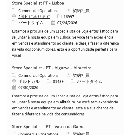
Store Specialist PT - Lisboa
カテゴリー
Commercial Operations
契約社員
求人ID
2箇所にあります
16997
役職
投稿日
パートタイム
07/24/2026
Estamos à procura de um Especialista de Loja entusiástico para
se juntar à nossa equipa em Lisboa. Se você tem experiência
em vendas e atendimento ao cliente, e deseja fazer a diferença
na vida dos consumidores, esta é a oportunidade perfeita para
você!
Store Specialist - PT - Algarve - Albufeira
カテゴリー
Commercial Operations
契約社員
場所
求人ID
役職
ポルトガル
31439
パートタイム
投稿日
07/30/2026
Estamos à procura de um Especialista de Loja entusiástico para
se juntar à nossa equipe em Albufeira. Se você tem experiência
em vendas e atendimento ao cliente, esta é a sua chance de
fazer a diferença na vida dos consumidores.
Store Specialist - PT - Vasco da Gama
カテゴリー
Commercial Operations
契約社員