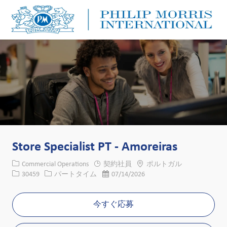
Skip to main content
Skip to main content
-
-
Store Specialist PT - Amoreiras
カテゴリー
場所
Commercial Operations
契約社員
ポルトガル
求人ID
役職
投稿日
30459
パートタイム
07/14/2026
今すぐ応募