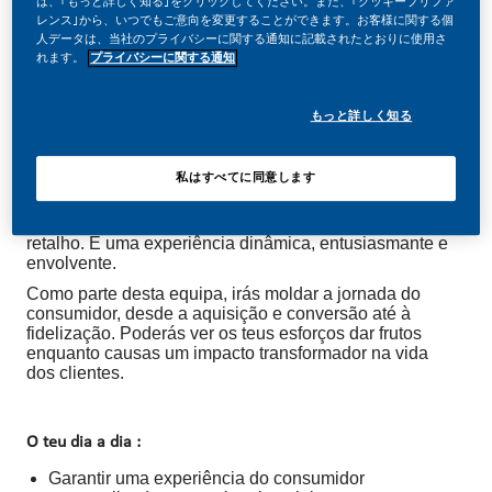
は、｢もっと詳しく知る｣をクリックしてください。また、｢クッキープリファ
レンス｣から、いつでもご意向を変更することができます。お客様に関する個
人データは、当社のプライバシーに関する通知に記載されたとおりに使用さ
れます。
プライバシーに関する通知
O Desafio
もっと詳しく知る
As nossas equipas de Vendas Diretas têm um impacto
real na nova missão da PMI: converter fumadores para
私はすべてに同意します
os nossos produtos revolucionários sem fumo, IQOS.
Estão na linha da frente da nossa transformação, à
medida que lançamos novas lojas e formatos de
retalho. É uma experiência dinâmica, entusiasmante e
envolvente.
Como parte desta equipa, irás moldar a jornada do
consumidor, desde a aquisição e conversão até à
fidelização. Poderás ver os teus esforços dar frutos
enquanto causas um impacto transformador na vida
dos clientes.
O teu dia a dia :
Garantir uma experiência do consumidor