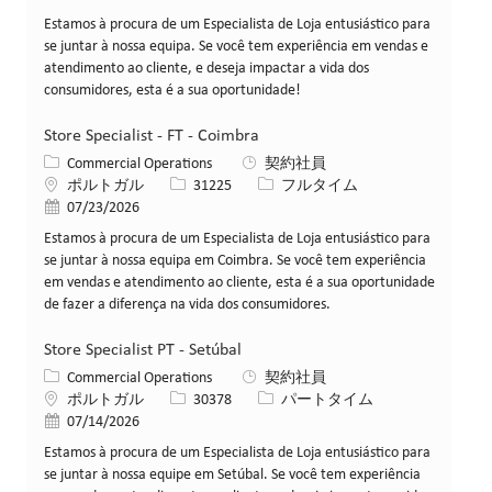
Estamos à procura de um Especialista de Loja entusiástico para
se juntar à nossa equipa. Se você tem experiência em vendas e
atendimento ao cliente, e deseja impactar a vida dos
consumidores, esta é a sua oportunidade!
Store Specialist - FT - Coimbra
カテゴリー
Commercial Operations
契約社員
場所
求人ID
役職
ポルトガル
31225
フルタイム
投稿日
07/23/2026
Estamos à procura de um Especialista de Loja entusiástico para
se juntar à nossa equipa em Coimbra. Se você tem experiência
em vendas e atendimento ao cliente, esta é a sua oportunidade
de fazer a diferença na vida dos consumidores.
Store Specialist PT - Setúbal
カテゴリー
Commercial Operations
契約社員
場所
求人ID
役職
ポルトガル
30378
パートタイム
投稿日
07/14/2026
Estamos à procura de um Especialista de Loja entusiástico para
se juntar à nossa equipe em Setúbal. Se você tem experiência