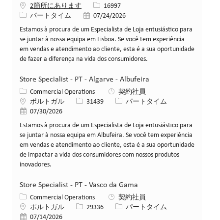
求人ID
2箇所にあります
16997
役職
投稿日
パートタイム
07/24/2026
Estamos à procura de um Especialista de Loja entusiástico para
se juntar à nossa equipa em Lisboa. Se você tem experiência
em vendas e atendimento ao cliente, esta é a sua oportunidade
de fazer a diferença na vida dos consumidores.
Store Specialist - PT - Algarve - Albufeira
カテゴリー
Commercial Operations
契約社員
場所
求人ID
役職
ポルトガル
31439
パートタイム
投稿日
07/30/2026
Estamos à procura de um Especialista de Loja entusiástico para
se juntar à nossa equipa em Albufeira. Se você tem experiência
em vendas e atendimento ao cliente, esta é a sua oportunidade
de impactar a vida dos consumidores com nossos produtos
inovadores.
Store Specialist - PT - Vasco da Gama
カテゴリー
Commercial Operations
契約社員
場所
求人ID
役職
ポルトガル
29336
パートタイム
投稿日
07/14/2026