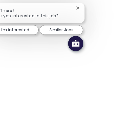
Close chatbot notificatio
 There!
e you interested in this job?
I'm interested
Similar Jobs