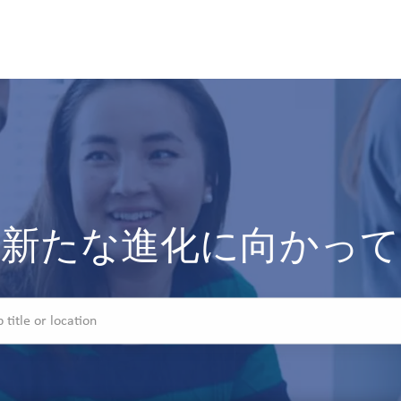
Skip to main content
Skip to main content
新たな進化に向かって
e or location