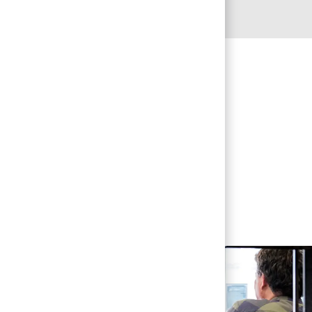
ニシアチブ
福祉を確保
通じて、当
み、目標を
と感じたら