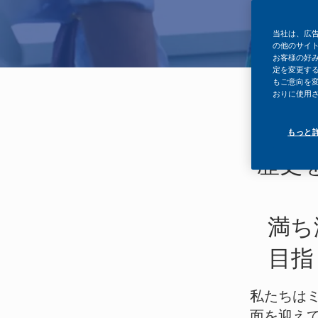
当社は、広
の他のサイ
お客様の好
定を変更する
もご意向を
おりに使用
フィリ
もっと
歴史
満ち
目指
私たちは
面を迎え