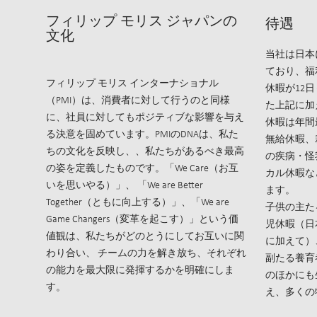
フィリップ モリス ジャパンの
待遇
文化
当社は日本
ており、福
フィリップ モリス インターナショナル
休暇が12
（PMI）は、消費者に対して行うのと同様
た上記に加
に、社員に対してもポジティブな影響を与え
休暇は年間
る決意を固めています。PMIのDNAは、私た
無給休暇、
ちの文化を反映し、、私たちがあるべき最高
の疾病・怪
の姿を定義したものです。「We Care（お互
カル休暇な
いを思いやる）」、 「We are Better
ます。
Together（ともに向上する）」、「We are
子供の主た
Game Changers（変革を起こす）」という価
児休暇（日
値観は、私たちがどのとうにしてお互いに関
に加えて）
わり合い、 チームの力を解き放ち、それぞれ
副たる養育
の能力を最大限に発揮するかを明確にしま
のほかにも
す。
え、多くの