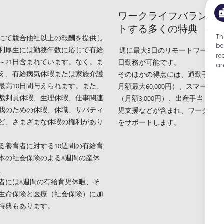
ワークライフバランス
トする多くの特典
Th
にて競合他社以上の報酬を提供し
be
利厚生には勤務年数に応じて有給
週に最大3日のリモートワーク、
re
日～21日含まれています。なく。ま
日勤務が可能です。
an
え、有給病気休暇または家族介護
そのほかの得点には、通勤手当（
最高10日間与えられます。また、
月額最大60,000円）、スマート
裁判員休暇、生理休暇、仕事関連
（月額3,000円）、出産手当（30,
我のための休暇、休職、サバティ
児支援などが含まれ、ワークライ
ど、さまざまな休暇の権利があり
をサポートします。
る養育者に対する10週間の有給育
本の社会保険のよる8週間の産休
、
者には8週間の有給育児休暇、そ
生命保険と医療（社会保険）に加
特典もあります。