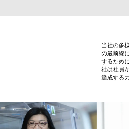
当社の多
の最前線
するため
社は社員
達成する