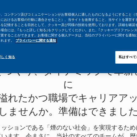
告、コンテンツ及びコミュニケーションがお客様個人に適したものになるようにすること（
トにおけるお客様の行動に適合させること）、当サイトを改善すること、当サイトを運営す
みを記憶することを目的として、クッキー及び同様の技術を使用しております。詳細を確認
場合には、｢もっと詳しく知る｣をクリックしてください。また、｢クッキープリファレンス
変更することができます。お客様に関する個人データは、当社のプライバシーに関する通知
されます。
プライバシーに関する通知
ップ モリス インターナショ
に
詳しく知る
私はすべて
をつくり、ダイナミックで革新
に
溢れたかつ職場でキャリアア
しませんか。準備はできまし
ミッションである「煙のない社会」を実現するため
ています。今まさに、当社のすべてのチームが、歴