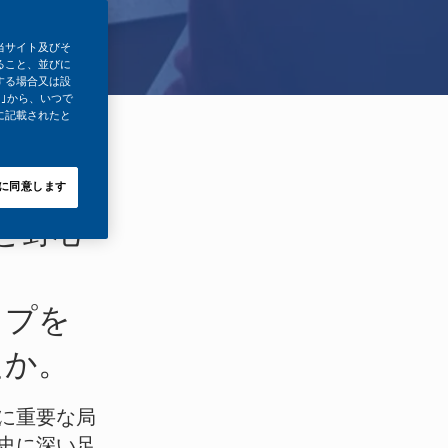
当サイト及びそ
ること、並びに
する場合又は設
｣から、いつで
に記載されたと
ナルと共
に同意します
と野心
ップを
たか。
に重要な局
史に深い足