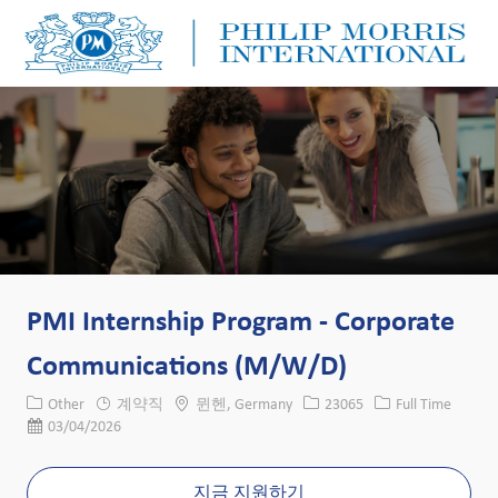
Skip to main content
Skip to main content
-
-
PMI Internship Program - Corporate
Communications (M/W/D)
카테고리
위치
Job ID
Job 유형
Other
계약직
뮌헨, Germany
23065
Full Time
게시일
03/04/2026
지금 지원하기