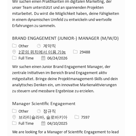
Wir suchen einen Praktikanten im digitalen Marketing, der
unser Team unterstützt und an spannenden Projekten
mitarbeitet. Du wirst die Möglichkeit haben, deine Fähigkeiten
in einem dynamischen Umfeld zu entwickeln und wertvolle
Erfahrungen zu sammeln.
BRAND ENGAGEMENT (JUNIOR-) MANAGER (M/W/D)
카테고리
Other
계약직
Job ID
2곳의 위치에서 이용 가능
29488
Job 유형
게시일
Full Time
06/24/2026
Wir suchen einen Junior Brand Engagement Manager, der
zentrale Initiativen im Bereich Brand Engagement aktiv
mitgestaltet. Bringe deine Projektmanagement-Skills und dein
analytisches Denken ein, um innovative Markenaktivierungen
zu steuern und messbare Ergebnisse zu erzielen.
Manager Scientific Engagement
카테고리
Other
정규직
위치
Job ID
브라티슬라바, 슬로바키아
7597
Job 유형
게시일
Full Time
04/10/2025
We are looking for a Manager of Scientific Engagement to lead