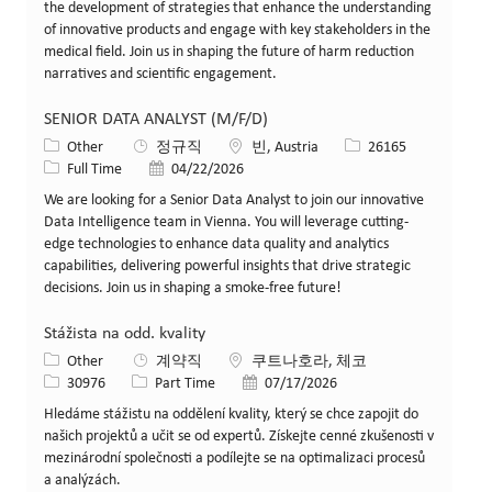
the development of strategies that enhance the understanding
of innovative products and engage with key stakeholders in the
medical field. Join us in shaping the future of harm reduction
narratives and scientific engagement.
SENIOR DATA ANALYST (M/F/D)
카테고리
위치
Job ID
Other
정규직
빈, Austria
26165
Job 유형
게시일
Full Time
04/22/2026
We are looking for a Senior Data Analyst to join our innovative
Data Intelligence team in Vienna. You will leverage cutting-
edge technologies to enhance data quality and analytics
capabilities, delivering powerful insights that drive strategic
decisions. Join us in shaping a smoke-free future!
Stážista na odd. kvality
카테고리
위치
Other
계약직
쿠트나호라, 체코
Job ID
Job 유형
게시일
30976
Part Time
07/17/2026
Hledáme stážistu na oddělení kvality, který se chce zapojit do
našich projektů a učit se od expertů. Získejte cenné zkušenosti v
mezinárodní společnosti a podílejte se na optimalizaci procesů
a analýzách.