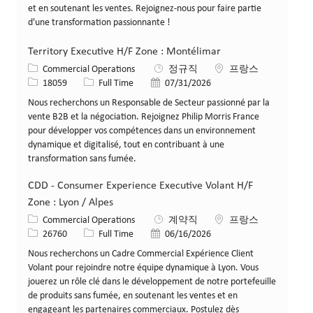
et en soutenant les ventes. Rejoignez-nous pour faire partie
d'une transformation passionnante !
Territory Executive H/F Zone : Montélimar
카테고리
위치
Commercial Operations
정규직
프랑스
Job ID
Job 유형
게시일
18059
Full Time
07/31/2026
Nous recherchons un Responsable de Secteur passionné par la
vente B2B et la négociation. Rejoignez Philip Morris France
pour développer vos compétences dans un environnement
dynamique et digitalisé, tout en contribuant à une
transformation sans fumée.
CDD - Consumer Experience Executive Volant H/F
Zone : Lyon / Alpes
카테고리
위치
Commercial Operations
계약직
프랑스
Job ID
Job 유형
게시일
26760
Full Time
06/16/2026
Nous recherchons un Cadre Commercial Expérience Client
Volant pour rejoindre notre équipe dynamique à Lyon. Vous
jouerez un rôle clé dans le développement de notre portefeuille
de produits sans fumée, en soutenant les ventes et en
engageant les partenaires commerciaux. Postulez dès