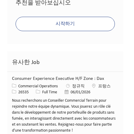
추천을 받아보십시오
시작하기
유사한 Job
Consumer Experience Executive H/F Zone : Dax
카테고리
위치
Commercial Operations
정규직
프랑스
Job ID
Job 유형
게시일
26535
Full Time
06/01/2026
Nous recherchons un Conseiller Commercial Terrain pour
rejoindre notre équipe dynamique. Vous jouerez un rôle clé
dans le développement de notre portefeuille de produits sans
fumée, en interagissant directement avec les consommateurs
et en soutenant les ventes. Rejoignez-nous pour faire partie
d'une transformation passionnante !