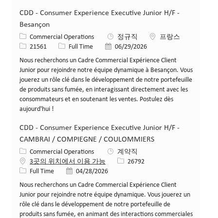
CDD - Consumer Experience Executive Junior H/F -
Besançon
카테고리
위치
Commercial Operations
정규직
프랑스
Job ID
Job 유형
게시일
21561
Full Time
06/29/2026
Nous recherchons un Cadre Commercial Expérience Client
Junior pour rejoindre notre équipe dynamique à Besançon. Vous
jouerez un rôle clé dans le développement de notre portefeuille
de produits sans fumée, en interagissant directement avec les
consommateurs et en soutenant les ventes. Postulez dès
aujourd'hui !
CDD - Consumer Experience Executive Junior H/F -
CAMBRAI / COMPIEGNE / COULOMMIERS
카테고리
Commercial Operations
계약직
Job ID
3곳의 위치에서 이용 가능
26792
Job 유형
게시일
Full Time
04/28/2026
Nous recherchons un Cadre Commercial Expérience Client
Junior pour rejoindre notre équipe dynamique. Vous jouerez un
rôle clé dans le développement de notre portefeuille de
produits sans fumée, en animant des interactions commerciales