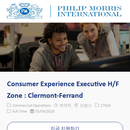
Skip to main content
Skip to main content
-
-
Consumer Experience Executive H/F
Zone : Clermont-Ferrand
카테고리
위치
Job ID
Commercial Operations
계약직
프랑스
27034
Job 유형
게시일
Full Time
05/04/2026
지금 지원하기