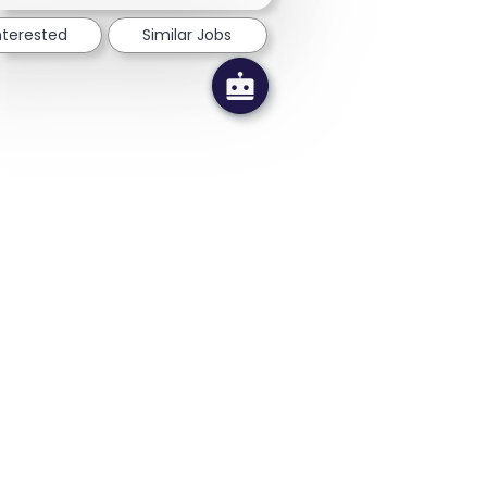
nterested
Similar Jobs