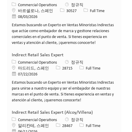
카테고리
Commercial Operations
정규직
위치
Job ID
Job 유형
바르셀로나, 스페인
30527
Full Time
게시일
08/03/2026
Estamos buscando un Experto en Ventas Minoristas Indirectas
que actúe como embajador de marca y gestione relaciones
comerciales en el punto de venta. Si tienes experiencia en
ventas y atención al cliente, ¡queremos conocerte!
Indirect Retail Sales Expert
카테고리
Commercial Operations
정규직
위치
Job ID
Job 유형
마드리드, 스페인
28715
Full Time
게시일
07/22/2026
Estamos buscando un Experto en Ventas Minoristas Indirectas
para unirse a nuestro equipo y ser el embajador de nuestras
marcas en el punto de venta. Si tienes experiencia en ventas y
atención al cliente, ¡queremos conocerte!
Indirect Retail Sales Expert (Alcoy/Villena)
카테고리
Commercial Operations
정규직
위치
Job ID
Job 유형
알리칸테, 스페인
28467
Full Time
게시일
06/11/2026