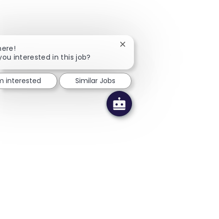
Close chatbot notification
here!
you interested in this job?
'm interested
Similar Jobs