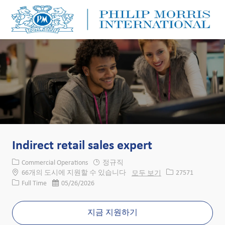
Skip to main content
Skip to main content
-
-
Indirect retail sales expert
카테고리
Commercial Operations
정규직
Job ID
66개의 도시에 지원할 수 있습니다
모두 보기
27571
Job 유형
게시일
Full Time
05/26/2026
지금 지원하기