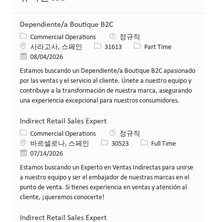
Dependiente/a Boutique B2C
카테고리
Commercial Operations
정규직
위치
Job ID
Job 유형
사라고사, 스페인
31613
Part Time
게시일
08/04/2026
Estamos buscando un Dependiente/a Boutique B2C apasionado
por las ventas y el servicio al cliente. Únete a nuestro equipo y
contribuye a la transformación de nuestra marca, asegurando
una experiencia excepcional para nuestros consumidores.
Indirect Retail Sales Expert
카테고리
Commercial Operations
정규직
위치
Job ID
Job 유형
바르셀로나, 스페인
30523
Full Time
게시일
07/14/2026
Estamos buscando un Experto en Ventas Indirectas para unirse
a nuestro equipo y ser el embajador de nuestras marcas en el
punto de venta. Si tienes experiencia en ventas y atención al
cliente, ¡queremos conocerte!
Indirect Retail Sales Expert