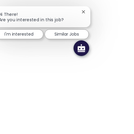
Close chatbot notificati
Hi There!
Are you interested in this job?
I'm interested
Similar Jobs