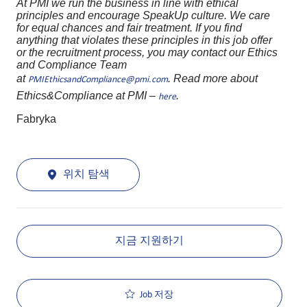
At PMI we run the business in line with ethical
principles and encourage SpeakUp culture. We care
for equal chances and fair treatment. If you find
anything that violates these principles in this job offer
or the recruitment process, you may contact our Ethics
and Compliance Team
at
. Read more about
PMIEthicsandCompliance@pmi.com
Ethics&Compliance at PMI –
.
here
Fabryka
위치 탐색
지금 지원하기
Job 저장