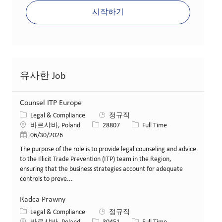
시작하기
유사한 Job
Counsel ITP Europe
카테고리
Legal & Compliance
정규직
위치
Job ID
Job 유형
바르샤바, Poland
28807
Full Time
게시일
06/30/2026
The purpose of the role is to provide legal counseling and advice
to the Illicit Trade Prevention (ITP) team in the Region,
ensuring that the business strategies account for adequate
controls to preve...
Radca Prawny
카테고리
Legal & Compliance
정규직
위치
Job ID
Job 유형