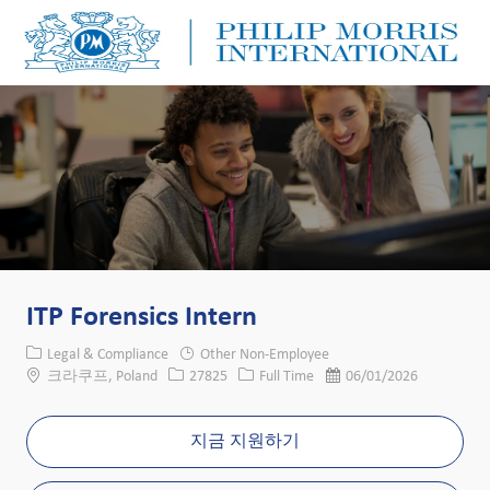
Skip to main content
Skip to main content
-
-
ITP Forensics Intern
카테고리
Legal & Compliance
Other Non-Employee
위치
Job ID
Job 유형
게시일
크라쿠프, Poland
27825
Full Time
06/01/2026
지금 지원하기