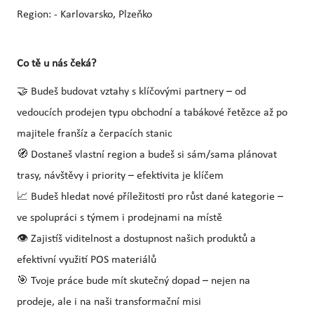
Region: - Karlovarsko, Plzeňko
Co tě u nás čeká?
🤝 Budeš budovat vztahy s klíčovými partnery – od
vedoucích prodejen typu obchodní a tabákové řetězce až po
majitele franšíz a čerpacích stanic
🧭 Dostaneš vlastní region a budeš si sám/sama plánovat
trasy, návštěvy i priority – efektivita je klíčem
📈 Budeš hledat nové příležitosti pro růst dané kategorie –
ve spolupráci s týmem i prodejnami na místě
👁️ Zajistíš viditelnost a dostupnost našich produktů a
efektivní využití POS materiálů
🎯 Tvoje práce bude mít skutečný dopad – nejen na
prodeje, ale i na naši transformační misi