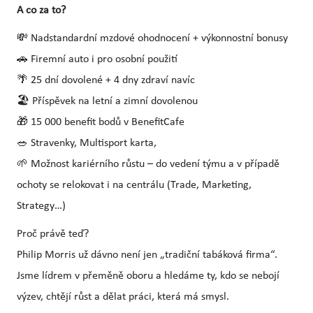
A co za to?
💸 Nadstandardní mzdové ohodnocení + výkonnostní bonusy
🚗 Firemní auto i pro osobní použití
🌴 25 dní dovolené + 4 dny zdraví navíc
🏖️ Příspěvek na letní a zimní dovolenou
🎁 15 000 benefit bodů v BenefitCafe
🥗 Stravenky, Multisport karta,
🌱 Možnost kariérního růstu – do vedení týmu a v případě
ochoty se relokovat i na centrálu (Trade, Marketing,
Strategy…)
Proč právě teď?
Philip Morris už dávno není jen „tradiční tabáková firma“.
Jsme lídrem v přeměně oboru a hledáme ty, kdo se nebojí
výzev, chtějí růst a dělat práci, která má smysl.