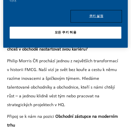
니다.
06/02/2026
쿠키 설정
모든 쿠키 허용
Máš zkušenosti z obchodu, ale chceš se posunout dál nebo
chceš v obchodě nastartovat svou kariéru?
Philip Morris ČR prochází jednou z největších transformací
v historii FMCG. Naší vizí je svět bez kouře a cestu k němu
razíme inovacemi a špičkovým týmem. Hledáme
talentované obchodníky a obchodnice, kteří s námi chtějí
růst – a jednou klidně vést tým nebo pracovat na
strategických projektech v HQ.
Připoj se k nám na pozici
Obchodní zástupce na moderním
trhu