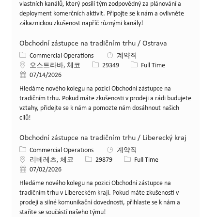
vlastních kanálů, který posílí tým zodpovědný za plánování a
deployment komerčních aktivit. Připojte se k nám a ovlivněte
zákaznickou zkušenost napříč různými kanály!
Obchodní zástupce na tradičním trhu / Ostrava
카테고리
Commercial Operations
계약직
위치
Job ID
Job 유형
오스트라바, 체코
29349
Full Time
게시일
07/14/2026
Hledáme nového kolegu na pozici Obchodní zástupce na
tradičním trhu. Pokud máte zkušenosti v prodeji a rádi budujete
vztahy, přidejte se k nám a pomozte nám dosáhnout našich
cílů!
Obchodní zástupce na tradičním trhu / Liberecký kraj
카테고리
Commercial Operations
계약직
위치
Job ID
Job 유형
리베레츠, 체코
29879
Full Time
게시일
07/02/2026
Hledáme nového kolegu na pozici Obchodní zástupce na
tradičním trhu v Libereckém kraji. Pokud máte zkušenosti v
prodeji a silné komunikační dovednosti, přihlaste se k nám a
staňte se součástí našeho týmu!