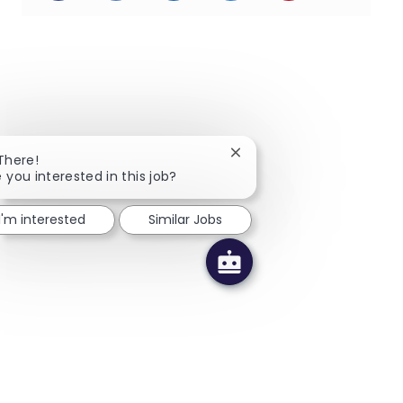
Close chatbot notification
There!
 you interested in this job?
I'm interested
Similar Jobs