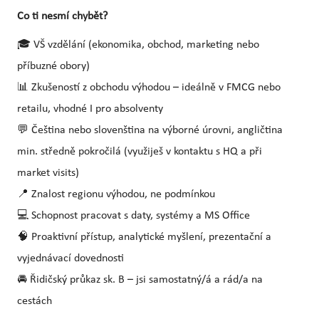
Co ti nesmí chybět?
🎓 VŠ vzdělání (ekonomika, obchod, marketing nebo
příbuzné obory)
📊 Zkušeností z obchodu výhodou – ideálně v FMCG nebo
retailu, vhodné I pro absolventy
💬 Čeština nebo slovenština na výborné úrovni, angličtina
min. středně pokročilá (využiješ v kontaktu s HQ a při
market visits)
📍 Znalost regionu výhodou, ne podmínkou
💻 Schopnost pracovat s daty, systémy a MS Office
🧠 Proaktivní přístup, analytické myšlení, prezentační a
vyjednávací dovednosti
🚘 Řidičský průkaz sk. B – jsi samostatný/á a rád/a na
cestách