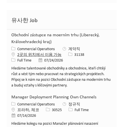
유사한 Job
Obchodní zástupce na moerním trhu (Liberecký,
Královehradecký kraj)
카테고리
Commercial Operations
계약직
Job ID
2곳의 위치에서 이용 가능
31138
Job 유형
게시일
Full Time
07/24/2026
Hledáme talentované obchodníky a obchodnice, kteří chtějí
růst a vést tým nebo pracovat na strategických projektech.
Připoj se k nám na pozici Obchodní zástupce na moderním trhu
a buduj vztahy s klíčovými partnery.
Manager Deployment Planning Own Channels
카테고리
Commercial Operations
정규직
위치
Job ID
Job 유형
프라하, 체코
30525
Full Time
게시일
07/14/2026
Hledáme kolegu na pozici Manažer plánování nasazení