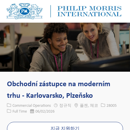
Skip to main content
Skip to main content
-
-
Obchodní zástupce na moderním
trhu - Karlovarsko, Plzeňsko
카테고리
위치
Job ID
Commercial Operations
정규직
플젠, 체코
28005
Job 유형
게시일
Full Time
06/02/2026
지금 지원하기