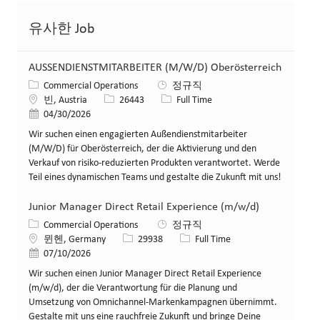
유사한 Job
AUSSENDIENSTMITARBEITER (M/W/D) Oberösterreich
카테고리
Commercial Operations
정규직
위치
Job ID
Job 유형
빈, Austria
26443
Full Time
게시일
04/30/2026
Wir suchen einen engagierten Außendienstmitarbeiter
(M/W/D) für Oberösterreich, der die Aktivierung und den
Verkauf von risiko-reduzierten Produkten verantwortet. Werde
Teil eines dynamischen Teams und gestalte die Zukunft mit uns!
Junior Manager Direct Retail Experience (m/w/d)
카테고리
Commercial Operations
정규직
위치
Job ID
Job 유형
뮌헨, Germany
29938
Full Time
게시일
07/10/2026
Wir suchen einen Junior Manager Direct Retail Experience
(m/w/d), der die Verantwortung für die Planung und
Umsetzung von Omnichannel-Markenkampagnen übernimmt.
Gestalte mit uns eine rauchfreie Zukunft und bringe Deine