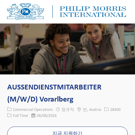
Skip to main content
Skip to main content
-
-
AUSSENDIENSTMITARBEITER
(M/W/D) Vorarlberg
카테고리
위치
Job ID
Commercial Operations
정규직
빈, Austria
28400
Job 유형
게시일
Full Time
06/08/2026
지금 지원하기