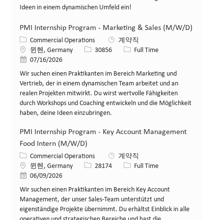
Ideen in einem dynamischen Umfeld ein!
PMI Internship Program - Marketing & Sales (M/W/D)
카테고리
Commercial Operations
계약직
위치
Job ID
Job 유형
뮌헨, Germany
30856
Full Time
게시일
07/16/2026
Wir suchen einen Praktikanten im Bereich Marketing und
Vertrieb, der in einem dynamischen Team arbeitet und an
realen Projekten mitwirkt. Du wirst wertvolle Fähigkeiten
durch Workshops und Coaching entwickeln und die Möglichkeit
haben, deine Ideen einzubringen.
PMI Internship Program - Key Account Management
Food Intern (M/W/D)
카테고리
Commercial Operations
계약직
위치
Job ID
Job 유형
뮌헨, Germany
28174
Full Time
게시일
06/09/2026
Wir suchen einen Praktikanten im Bereich Key Account
Management, der unser Sales-Team unterstützt und
eigenständige Projekte übernimmt. Du erhältst Einblick in alle
operativen und strategischen Bereiche und hast die