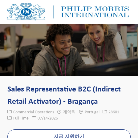
Skip to main content
Skip to main content
-
-
Sales Representative B2C (Indirect
Retail Activator) - Bragança
카테고리
위치
Job ID
Commercial Operations
계약직
Portugal
28601
Job 유형
게시일
Full Time
07/14/2026
지금 지원하기