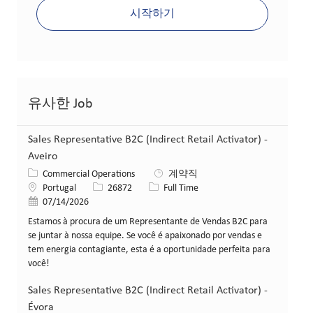
시작하기
유사한 Job
Sales Representative B2C (Indirect Retail Activator) -
Aveiro
카테고리
Commercial Operations
계약직
위치
Job ID
Job 유형
Portugal
26872
Full Time
게시일
07/14/2026
Estamos à procura de um Representante de Vendas B2C para
se juntar à nossa equipe. Se você é apaixonado por vendas e
tem energia contagiante, esta é a oportunidade perfeita para
você!
Sales Representative B2C (Indirect Retail Activator) -
Évora