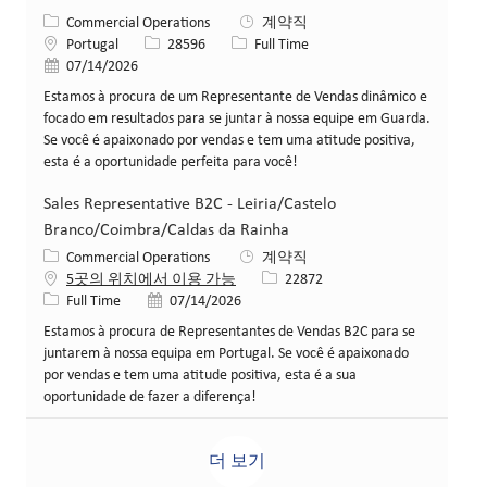
카테고리
Commercial Operations
계약직
위치
Job ID
Job 유형
Portugal
28596
Full Time
게시일
07/14/2026
Estamos à procura de um Representante de Vendas dinâmico e
focado em resultados para se juntar à nossa equipe em Guarda.
Se você é apaixonado por vendas e tem uma atitude positiva,
esta é a oportunidade perfeita para você!
Sales Representative B2C - Leiria/Castelo
Branco/Coimbra/Caldas da Rainha
카테고리
Commercial Operations
계약직
Job ID
5곳의 위치에서 이용 가능
22872
Job 유형
게시일
Full Time
07/14/2026
Estamos à procura de Representantes de Vendas B2C para se
juntarem à nossa equipa em Portugal. Se você é apaixonado
por vendas e tem uma atitude positiva, esta é a sua
oportunidade de fazer a diferença!
더 보기