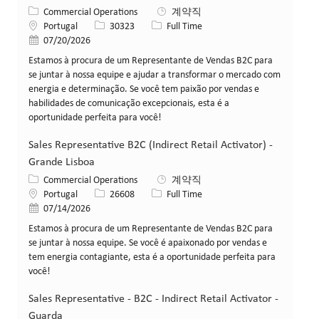
카테고리
Commercial Operations
계약직
위치
Job ID
Job 유형
Portugal
30323
Full Time
게시일
07/20/2026
Estamos à procura de um Representante de Vendas B2C para
se juntar à nossa equipe e ajudar a transformar o mercado com
energia e determinação. Se você tem paixão por vendas e
habilidades de comunicação excepcionais, esta é a
oportunidade perfeita para você!
Sales Representative B2C (Indirect Retail Activator) -
Grande Lisboa
카테고리
Commercial Operations
계약직
위치
Job ID
Job 유형
Portugal
26608
Full Time
게시일
07/14/2026
Estamos à procura de um Representante de Vendas B2C para
se juntar à nossa equipe. Se você é apaixonado por vendas e
tem energia contagiante, esta é a oportunidade perfeita para
você!
Sales Representative - B2C - Indirect Retail Activator -
Guarda