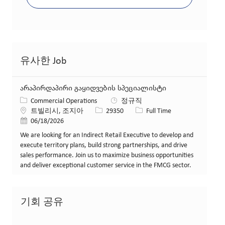
유사한 Job
არაპირდაპირი გაყიდვების სპეციალისტი
카테고리
Commercial Operations
정규직
위치
Job ID
Job 유형
트빌리시, 조지아
29350
Full Time
게시일
06/18/2026
We are looking for an Indirect Retail Executive to develop and
execute territory plans, build strong partnerships, and drive
sales performance. Join us to maximize business opportunities
and deliver exceptional customer service in the FMCG sector.
기회 공유