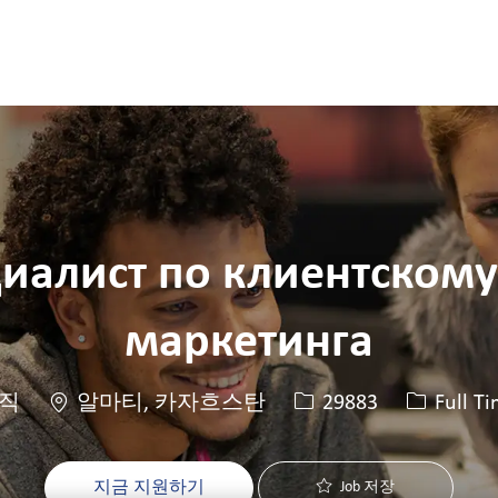
Skip to main content
Skip to main content
иалист по клиентскому
маркетинга
위치
Job ID
Job 유형
직
알마티, 카자흐스탄
29883
Full T
지금 지원하기
Job 저장