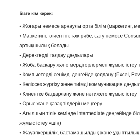
Бізге кім керек:
• Жоғары немесе арнаулы орта білім (маркетинг, м
• Маркетинг, клиенттік тәжірибе, сату немесе Cons
артықшылық болады
• Деректерді талдау дағдылары
• Жоба басқару және мердігерлермен жұмыс істеу 
• Компьютерді сенімді деңгейде қолдану (Excel, Pow
• Келіссөз жүргізу және тиімді коммуникация дағд
• Клиентке бағдарлану және нәтижеге жұмыс істеу
• Орыс және қазақ тілдерін меңгеру
• Ағылшын тілін кемінде Intermediate деңгейінде
жұмыс істеу үшін)
• Жауапкершілік, бастамашылдық және ұқыптылық