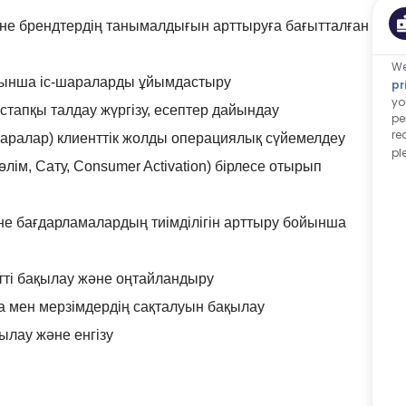
және брендтердің танымалдығын арттыруға бағытталған
We
бойынша іс-шараларды ұйымдастыру
pr
yo
стапқы талдау жүргізу, есептер дайындау
pe
re
с-шаралар) клиенттік жолды операциялық сүйемелдеу
pl
ім, Сату, Consumer Activation) бірлесе отырып
не бағдарламалардың тиімділігін арттыру бойынша
тті бақылау және оңтайландыру
апа мен мерзімдердің сақталуын бақылау
ылау және енгізу