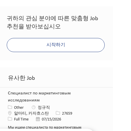
귀하의 관심 분야에 따른 맞춤형 Job
추천을 받아보십시오
시작하기
유사한 Job
Специалист по маркетинговым
исследованиям
카테고리
Other
정규직
위치
Job ID
알마티, 카자흐스탄
27659
Job 유형
게시일
Full Time
07/15/2026
Мы ищем специалиста по маркетинговым