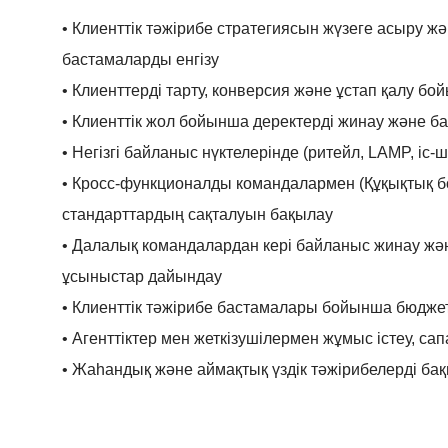
• Клиенттік тәжірибе стратегиясын жүзеге асыру 
бастамаларды енгізу
• Клиенттерді тарту, конверсия және ұстап қалу 
• Клиенттік жол бойынша деректерді жинау және ба
• Негізгі байланыс нүктелерінде (ритейл, LAMP, і
• Кросс-функционалды командалармен (Құқықтық бөл
стандарттардың сақталуын бақылау
• Далалық командалардан кері байланыс жинау жә
ұсыныстар дайындау
• Клиенттік тәжірибе бастамалары бойынша бюдже
• Агенттіктер мен жеткізушілермен жұмыс істеу, с
• Жаһандық және аймақтық үздік тәжірибелерді бақ