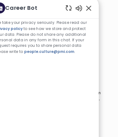
исследованиям, который будет анализировать
Career Bot
поведение потребителей и разрабатывать
Enabled Chatbot Sou
стратегические рекомендации для повышения
качества клиентского опыта. Присоединяйтесь к
 take your privacy seriously. Please read our
нашей команде и внесите свой вклад в создание
ivacy policy
to see how we store and protect
бездымного будущего!
ur data. Please do not share any additional
rsonal data in any form in this chat. If your
Специалист по маркетингу продукции с
quest requires you to share personal data
ease write to
people.culture@pmi.com
.
пониженным риском
카테고리
Other
계약직
위치
Job ID
알마티, 카자흐스탄
31653
Job 유형
게시일
Full Time
08/05/2026
Brand Leaders of Tomorrow is a career acceleration
program designed for talented and ambitious
professionals who aspire to build a successful career in
marketing and become the brand leaders of tomorr...
Consumer Experience Specialist
카테고리
Other
정규직
위치
Job ID
알마티, 카자흐스탄
26869
Job 유형
게시일
Full Time
07/07/2026