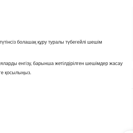
тінсіз болашақ құру туралы түбегейлі шешім
идеяларды енгізу, барынша жетілдірілген шешімдер жасау
зге қосылыңыз.