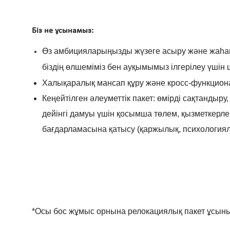
Біз не ұсынамыз:
Өз амбицияларыңызды жүзеге асыру және жаһан
біздің өлшеміміз бен ауқымымыз ілгерілеу үшін ш
Халықаралық мансап құру және кросс-функциона
Кеңейтілген әлеуметтік пакет: өмірді сақтандыр
дейінгі дамуы үшін қосымша төлем, қызметкерле
бағдарламасына қатысу (қаржылық, психологиялық
*Осы бос жұмыс орнына релокациялық пакет ұсы