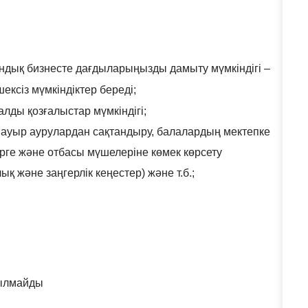
дық бизнесте дағдыларыңызды дамыту мүмкіндігі –
ексіз мүмкіндіктер береді;
лды қозғалыстар мүмкіндігі;
у, ауыр аурулардан сақтандыру, балалардың мектепке
рге және отбасы мүшелеріне көмек көрсету
 және заңгерлік кеңестер) және т.б.;
нылмайды