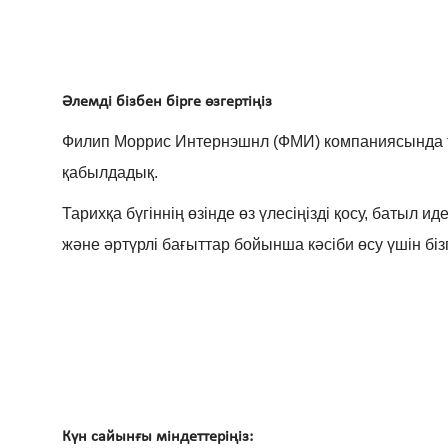
Әлемді бізбен бірге өзгертіңіз
Филип Моррис Интернэшнл (ФМИ) компаниясында тү
қабылдадық.
Тарихқа бүгіннің өзінде өз үлесіңізді қосу, батыл 
және әртүрлі бағыттар бойынша кәсіби өсу үшін бі
Күн сайынғы міндеттеріңіз: