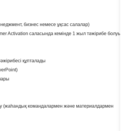
енеджмент, бизнес немесе ұқсас салалар)
umer Activation саласында кемінде 1 жыл тәжірибе болуы
тәжірибесі құпталады
erPoint)
ылары
 білу (жаһандық командалармен және материалдармен