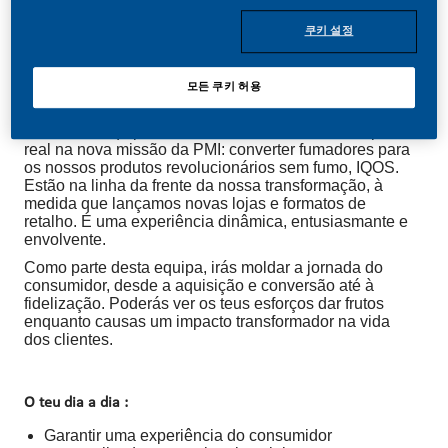
쿠키 설정
모든 쿠키 허용
O Desafio
As nossas equipas de Vendas Diretas têm um impacto
real na nova missão da PMI: converter fumadores para
os nossos produtos revolucionários sem fumo, IQOS.
Estão na linha da frente da nossa transformação, à
medida que lançamos novas lojas e formatos de
retalho. É uma experiência dinâmica, entusiasmante e
envolvente.
Como parte desta equipa, irás moldar a jornada do
consumidor, desde a aquisição e conversão até à
fidelização. Poderás ver os teus esforços dar frutos
enquanto causas um impacto transformador na vida
dos clientes.
O teu dia a dia :
Garantir uma experiência do consumidor