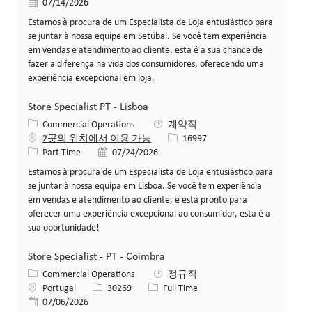
게시일
07/14/2026
Estamos à procura de um Especialista de Loja entusiástico para
se juntar à nossa equipe em Setúbal. Se você tem experiência
em vendas e atendimento ao cliente, esta é a sua chance de
fazer a diferença na vida dos consumidores, oferecendo uma
experiência excepcional em loja.
Store Specialist PT - Lisboa
카테고리
Commercial Operations
계약직
Job ID
2곳의 위치에서 이용 가능
16997
Job 유형
게시일
Part Time
07/24/2026
Estamos à procura de um Especialista de Loja entusiástico para
se juntar à nossa equipa em Lisboa. Se você tem experiência
em vendas e atendimento ao cliente, e está pronto para
oferecer uma experiência excepcional ao consumidor, esta é a
sua oportunidade!
Store Specialist - PT - Coimbra
카테고리
Commercial Operations
정규직
위치
Job ID
Job 유형
Portugal
30269
Full Time
게시일
07/06/2026