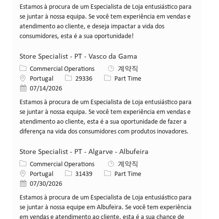
Estamos à procura de um Especialista de Loja entusiástico para
se juntar à nossa equipa. Se você tem experiência em vendas e
atendimento ao cliente, e deseja impactar a vida dos
consumidores, esta é a sua oportunidade!
Store Specialist - PT - Vasco da Gama
카테고리
Commercial Operations
계약직
위치
Job ID
Job 유형
Portugal
29336
Part Time
게시일
07/14/2026
Estamos à procura de um Especialista de Loja entusiástico para
se juntar à nossa equipa. Se você tem experiência em vendas e
atendimento ao cliente, esta é a sua oportunidade de fazer a
diferença na vida dos consumidores com produtos inovadores.
Store Specialist - PT - Algarve - Albufeira
카테고리
Commercial Operations
계약직
위치
Job ID
Job 유형
Portugal
31439
Part Time
게시일
07/30/2026
Estamos à procura de um Especialista de Loja entusiástico para
se juntar à nossa equipe em Albufeira. Se você tem experiência
em vendas e atendimento ao cliente, esta é a sua chance de