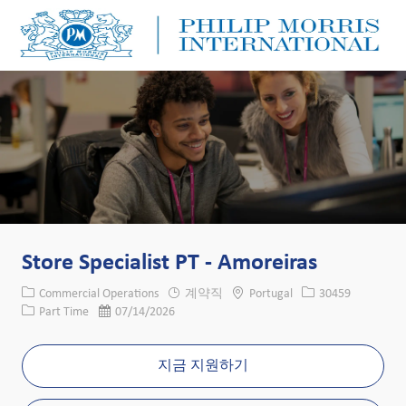
Skip to main content
Skip to main content
-
-
Store Specialist PT - Amoreiras
카테고리
위치
Job ID
Commercial Operations
계약직
Portugal
30459
Job 유형
게시일
Part Time
07/14/2026
지금 지원하기