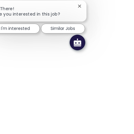
Close chatbot notificatio
 There!
e you interested in this job?
I'm interested
Similar Jobs