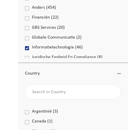
Functies
Anders
(
454
)
Functies
Financiën
(
22
)
Functies
GBS Services
(
20
)
Functies
Globale Communicatie
(
2
)
Functies
Informatietechnologie
(
46
)
Functies
Juridische Eenheid En Compliance
(
8
)
Functies
Life Sciences
(
4
)
Functies
Country
Operatie
(
140
)
Functies
Search in Country
PMI-Strategie
(
4
)
Functies
Personeelszaken
(
30
)
Functies
Werkplekbeleving
(
2
)
Country
Argentinië
(
3
)
Functies
Functies
Canada
(
1
)
Functie