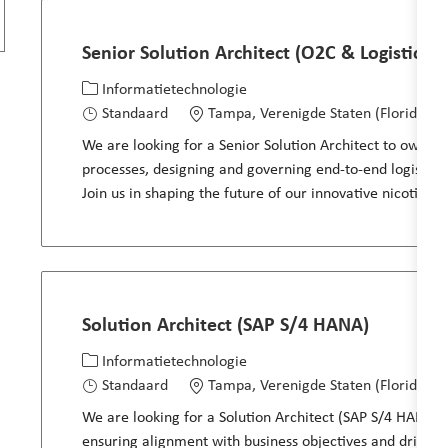
Senior Solution Architect (O2C & Logistics)
Categorie
Locatie
Informatietechnologie
Standaard
Tampa, Verenigde Staten (Florida)
We are looking for a Senior Solution Architect to own th
processes, designing and governing end-to-end logistics
Join us in shaping the future of our innovative nicotine b
Solution Architect (SAP S/4 HANA)
Categorie
Locatie
Informatietechnologie
Standaard
Tampa, Verenigde Staten (Florida)
We are looking for a Solution Architect (SAP S/4 HANA) t
ensuring alignment with business objectives and drivin