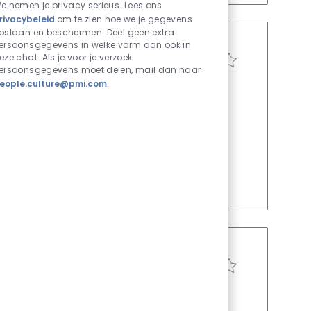
e nemen je privacy serieus. Lees ons
rivacybeleid
om te zien hoe we je gegevens
pslaan en beschermen. Deel geen extra
ersoonsgegevens in welke vorm dan ook in
eze chat. Als je voor je verzoek
Vacature opslaan Dire
ersoonsgegevens moet delen, mail dan naar
eople.culture@pmi.com
.
Job-ID
Functietype
icut)
29159
Voltijds
 to lead our technology investments and
aping a smoke-free future through innovative
Vacature opslaan Seni
Job-ID
Functietype
Gepost op
19397
Voltijds
juni 30 2026