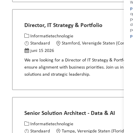
W
p
o
p
d
Director, IT Strategy & Portfolio
p
p
Categorie
Locatie
Informatietechnologie
Gepost op
Standaard
Stamford, Verenigde Staten (Connect
juni 15 2026
We are looking for a Director of IT Strategy & Portfolio
ensure alignment with business priorities. Join us in sh
solutions and strategic leadership.
Senior Solution Architect - Data & AI
Categorie
Locatie
Informatietechnologie
Standaard
Tampa, Verenigde Staten (Florida)