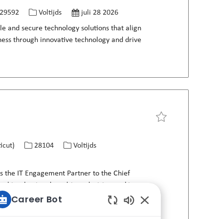
-ID
Functietype
Gepost op
29592
Voltijds
juli 28 2026
le and secure technology solutions that align
iness through innovative technology and drive
Vacature opslaan IT 
Job-ID
Functietype
icut)
28104
Voltijds
as the IT Engagement Partner to the Chief
hip, shaping data-driven decision-making
Career Bot
Ingeschakelde chatb