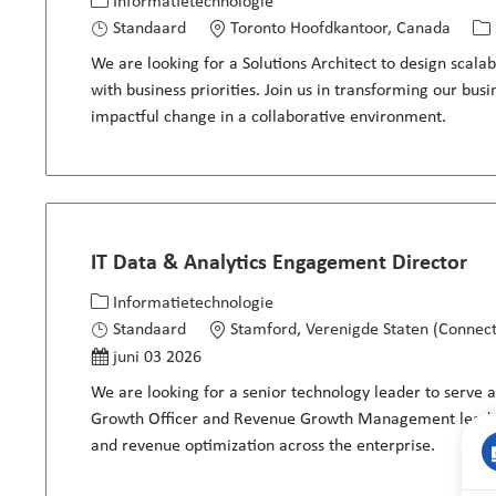
Categorie
Locatie
Job
Informatietechnologie
Standaard
Toronto Hoofdkantoor, Canada
We are looking for a Solutions Architect to design scalab
with business priorities. Join us in transforming our bus
impactful change in a collaborative environment.
IT Data & Analytics Engagement Director
Categorie
Locatie
Informatietechnologie
Gepost op
Standaard
Stamford, Verenigde Staten (Connect
juni 03 2026
We are looking for a senior technology leader to serve 
Growth Officer and Revenue Growth Management leaders
and revenue optimization across the enterprise.