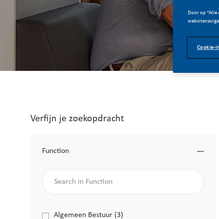
Door op “Alle 
websitenavigat
Cookie-i
Verfijn je zoekopdracht
Function
Search in Function
Function
Algemeen Bestuur
(
3
)