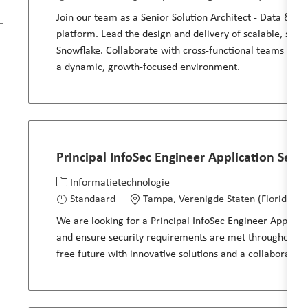
Join our team as a Senior Solution Architect - Data & AI
platform. Lead the design and delivery of scalable, secu
Snowflake. Collaborate with cross-functional teams to dr
a dynamic, growth-focused environment.
Principal InfoSec Engineer Application Secur
Categorie
Locatie
Informatietechnologie
Standaard
Tampa, Verenigde Staten (Florida)
We are looking for a Principal InfoSec Engineer Applicati
and ensure security requirements are met throughout pro
free future with innovative solutions and a collaborativ