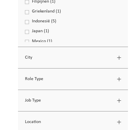
Filipijnen
(
1
)
Functie
Griekenland
(
1
)
Functie
Indonesië
(
5
)
Functies
Japan
(
1
)
Functie
Mexico
(
1
)
Functie
Polen
(
27
)
Functies
City
Portugal
(
20
)
Functies
Verenigd Koninkrijk
(
2
)
Functies
Role Type
Verenigde Staten (Connecticut)
(
2
)
Functies
Verenigde Staten (Florida)
(
8
)
Functies
Job Type
Zuid-Afrika
(
1
)
Functie
Location