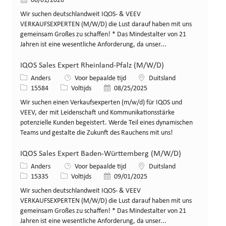
06/01/2026
Wir suchen deutschlandweit IQOS- & VEEV
VERKAUFSEXPERTEN (M/W/D) die Lust darauf haben mit uns
gemeinsam Großes zu schaffen! * Das Mindestalter von 21
Jahren ist eine wesentliche Anforderung, da unser...
IQOS Sales Expert Rheinland-Pfalz (M/W/D)
Categorie
Locatie
Anders
Voor bepaalde tijd
Duitsland
Job-ID
Functietype
Gepost op
15584
Voltijds
08/25/2025
Wir suchen einen Verkaufsexperten (m/w/d) für IQOS und
VEEV, der mit Leidenschaft und Kommunikationsstärke
potenzielle Kunden begeistert. Werde Teil eines dynamischen
Teams und gestalte die Zukunft des Rauchens mit uns!
IQOS Sales Expert Baden-Württemberg (M/W/D)
Categorie
Locatie
Anders
Voor bepaalde tijd
Duitsland
Job-ID
Functietype
Gepost op
15335
Voltijds
09/01/2025
Wir suchen deutschlandweit IQOS- & VEEV
VERKAUFSEXPERTEN (M/W/D) die Lust darauf haben mit uns
gemeinsam Großes zu schaffen! * Das Mindestalter von 21
Jahren ist eine wesentliche Anforderung, da unser...