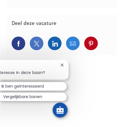
Deel deze vacature
Delen via Facebook
Deel via Twitter
Delen via LinkedIn
Delen via e-mail
Delen via Pint
Chatbot-melding sluiten
nteresse in deze baan?
Ik ben geïnteresseerd
Vergelijkbare banen