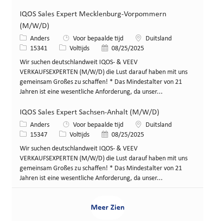
IQOS Sales Expert Mecklenburg-Vorpommern
(M/W/D)
Categorie
Locatie
Anders
Voor bepaalde tijd
Duitsland
Job-ID
Functietype
Gepost op
15341
Voltijds
08/25/2025
Wir suchen deutschlandweit IQOS- & VEEV
VERKAUFSEXPERTEN (M/W/D) die Lust darauf haben mit uns
gemeinsam Großes zu schaffen! * Das Mindestalter von 21
Jahren ist eine wesentliche Anforderung, da unser...
IQOS Sales Expert Sachsen-Anhalt (M/W/D)
Categorie
Locatie
Anders
Voor bepaalde tijd
Duitsland
Job-ID
Functietype
Gepost op
15347
Voltijds
08/25/2025
Wir suchen deutschlandweit IQOS- & VEEV
VERKAUFSEXPERTEN (M/W/D) die Lust darauf haben mit uns
gemeinsam Großes zu schaffen! * Das Mindestalter von 21
Jahren ist eine wesentliche Anforderung, da unser...
Meer Zien