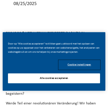
08/25/2025
B2C IQOS & VEEV VERKAUFSEXPERTE (M/W/D) IN
VOLLZEIT
Door op “Alle cookies accepteren” te klikken gaat u akkoord met het opslaan van
cookies op uw apparaat voor het verbeteren van websitenavigatie, het analyseren van
websitegebruik en om ons te helpen bij onze marketingprojecten.
WAS WIR SUCHEN:
Du bist ein Verkaufstalent (m/w/d), charismatisch und
Cookie-instellingen
liebst den direkten Kontakt mit Konsumenten (m/w/d) im
Alle cookies accepteren
persönlichen Verkaufsgespräch? Du bist ein Teamplayer
(m/w/d), kommunikationsstark und kannst Menschen
begeistern?
Werde Teil einer revolutionären Veränderung! Wir haben