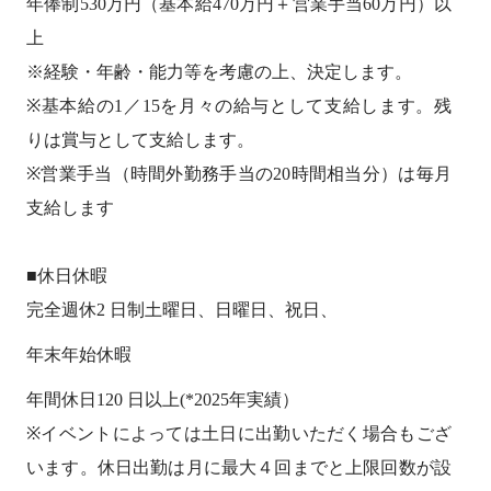
年俸制530万円（基本給470万円＋営業手当60万円）以
上
※経験・年齢・能力等を考慮の上、決定します。
※基本給の1／15を月々の給与として支給します。残
りは賞与として支給します。
※営業手当（時間外勤務手当の20時間相当分）は毎月
支給します
■休日休暇
完全週休2 日制土曜日、日曜日、祝日、
年末年始休暇
年間休日120 日以上(*2025年実績）
※イベントによっては土日に出勤いただく場合もござ
います。休日出勤は月に最大４回までと上限回数が設