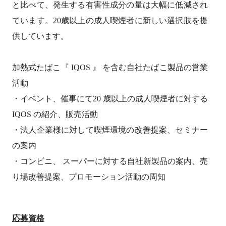
と比べて、発生する有害性成分の量は大幅に低減され
ています。20歳以上の成人喫煙者に新しい選択肢を提
供しています。
加熱式たばこ『 IQOS 』 を含む自社たばこ製品の営業
活動
・イベント、催事にて20 歳以上の成人喫煙者に対する
IQOS の紹介、販売活動
・法人企業様に対して喫煙環境の改善提案、セミナー
の案内
・コンビニ、 スーパーに対する自社新製品の案内、売
り場改善提案、プロモーション活動の周知
応募資格