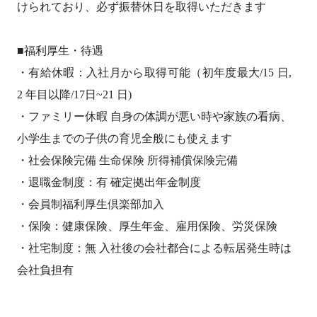
けられており、必ず振替休日を取得いただきます
■福利厚生・待遇
・有給休暇：入社月から取得可能（初年度最大/15 日,
2 年目以降/17日~21 日)
・ファミリー休暇 自身の体調が悪い時や家族の看病、
小学生までの子供の育児全般にも使えます
・社会保険完備 生命保険 所得補償保険完備
・退職金制度：有 確定拠出年金制度
・会員制福利厚生倶楽部加入
・保険：健康保険、厚生年金、雇用保険、労災保険
・社宅制度：無 入社後の会社都合による転居発生時は
会社負担有