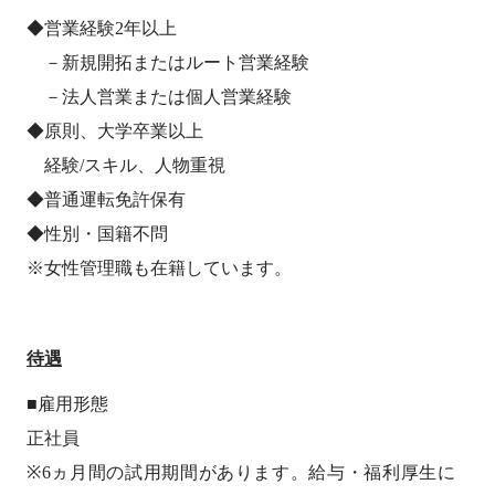
◆営業経験2年以上
－新規開拓またはルート営業経験
－法人営業または個人営業経験
◆原則、大学卒業以上
経験/スキル、人物重視
◆普通運転免許保有
◆性別・国籍不問
※女性管理職も在籍しています。
待遇
■雇用形態
正社員
※6ヵ月間の試用期間があります。給与・福利厚生に