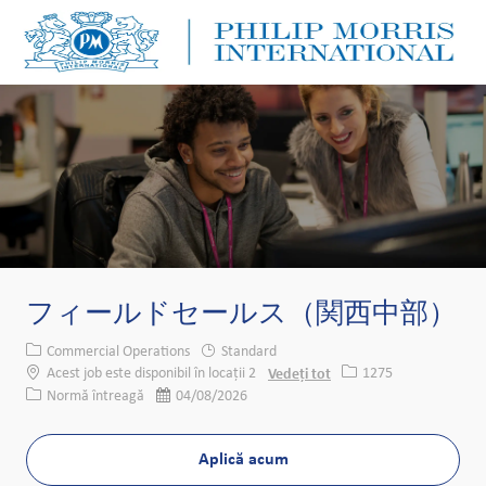
Skip to main content
Skip to main content
-
-
フィールドセールス（関西中部）
Categorie
Commercial Operations
Standard
Job Id
Acest job este disponibil în locații 2
Vedeți tot
1275
Tipul postului
Data postării
Normă întreagă
04/08/2026
Aplică acum