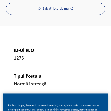
Salvați locul de muncă
ID-Ul REQ
1275
Tipul Postului
Normă întreagă
Data Postării
Făcând clic pe „Acceptați toate cookie-urile”, sunteți de acord cu stocarea cookie-
04/08/2026
urilor pe dispozitivul dvs. pentru a îmbunătăți navigarea pe site, pentru a analiza