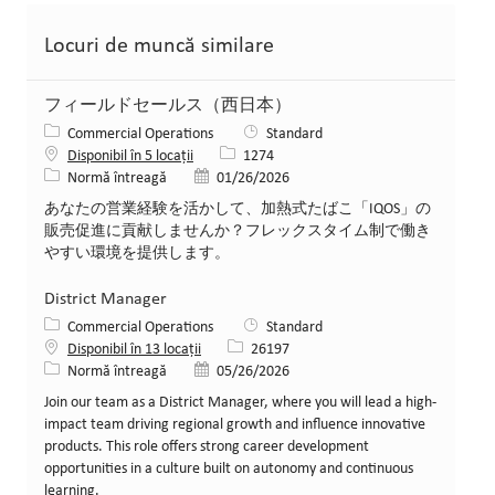
Locuri de muncă similare
フィールドセールス（西日本）
Categorie
Commercial Operations
Standard
Job Id
Disponibil în 5 locații
1274
Tipul postului
Data postării
Normă întreagă
01/26/2026
あなたの営業経験を活かして、加熱式たばこ「IQOS」の
販売促進に貢献しませんか？フレックスタイム制で働き
やすい環境を提供します。
District Manager
Categorie
Commercial Operations
Standard
Job Id
Disponibil în 13 locații
26197
Tipul postului
Data postării
Normă întreagă
05/26/2026
Join our team as a District Manager, where you will lead a high-
impact team driving regional growth and influence innovative
products. This role offers strong career development
opportunities in a culture built on autonomy and continuous
learning.