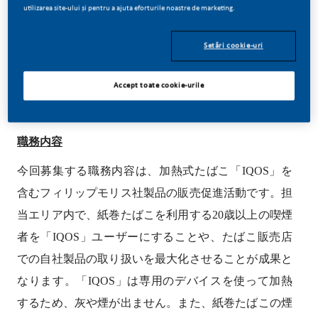
utilizarea site-ului și pentru a ajuta eforturile noastre de marketing.
Setări cookie-uri
フィールドエグゼクティブ（
関西中部
）
Accept toate cookie-urile
職務内容
今回募集する職務内容は、加熱式たばこ「IQOS」を
含むフィリップモリス社製品の販売促進活動です。担
当エリア内で、紙巻たばこを利用する20歳以上の喫煙
者を「IQOS」ユーザーにすることや、たばこ販売店
での自社製品の取り扱いを最大化させることが成果と
なります。「IQOS」は専用のデバイスを使って加熱
するため、灰や煙が出ません。また、紙巻たばこの煙